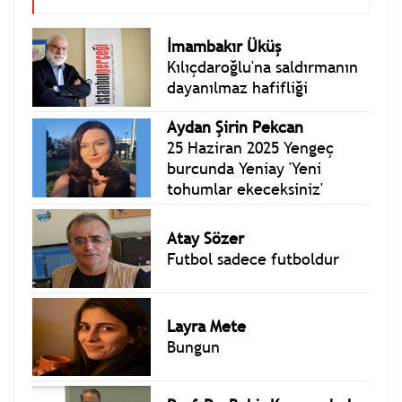
İmambakır Üküş
Kılıçdaroğlu'na saldırmanın
dayanılmaz hafifliği
Aydan Şirin Pekcan
25 Haziran 2025 Yengeç
burcunda Yeniay 'Yeni
tohumlar ekeceksiniz'
Atay Sözer
Futbol sadece futboldur
Layra Mete
Bungun