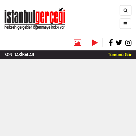
SON DAKİKALAR
Tümünü Gör