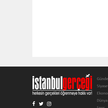
Günd
Siyase
Ekono
Dünya