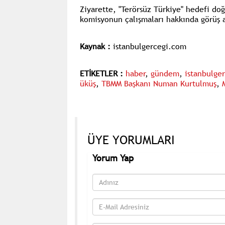
Ziyarette, "Terörsüz Türkiye" hedefi d
komisyonun çalışmaları hakkında görüş a
Kaynak :
istanbulgercegi.com
ETİKETLER :
haber
,
gündem
,
istanbulge
üküş
,
TBMM Başkanı Numan Kurtulmuş
,
ÜYE YORUMLARI
Yorum Yap