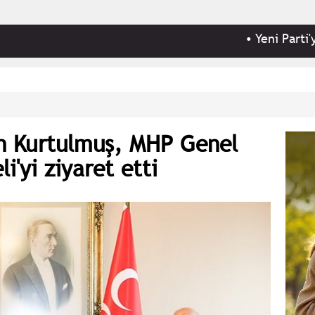
•
Yeni Parti'ye; kamp
 Kurtulmuş, MHP Genel
i'yi ziyaret etti