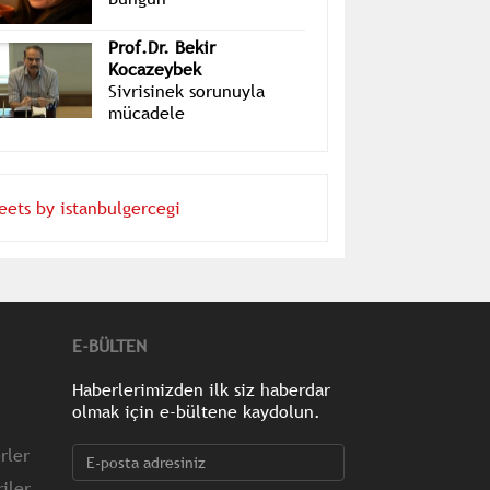
Layra Mete
Bungun
Prof.Dr. Bekir
Kocazeybek
Sivrisinek sorunuyla
mücadele
eets by istanbulgercegi
E-BÜLTEN
Haberlerimizden ilk siz haberdar
olmak için e-bültene kaydolun.
rler