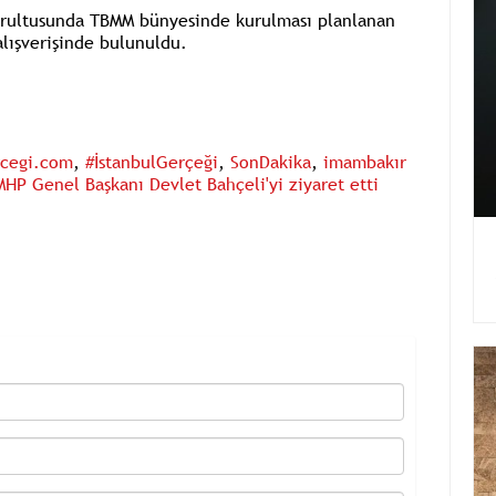
oğrultusunda TBMM bünyesinde kurulması planlanan
lışverişinde bulunuldu.
rcegi.com
,
#İstanbulGerçeği
,
SonDakika
,
imambakır
MHP Genel Başkanı Devlet Bahçeli'yi ziyaret etti