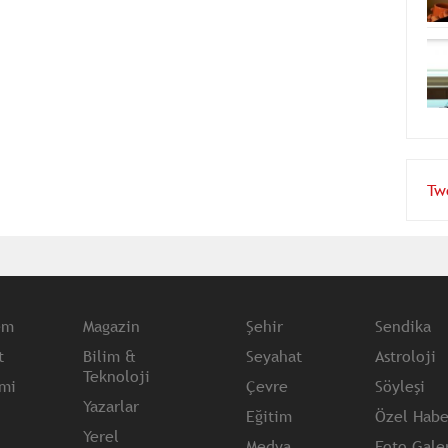
Tw
em
Magazin
Şehir
Sendika
t
Bilim &
Seyahat
Astroloji
Teknoloji
mi
Çevre
Söyleşi
Yazarlar
Eğitim
Özel Habe