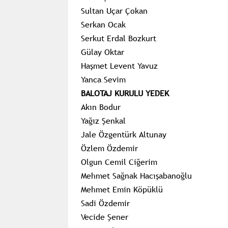
Sultan Uçar
Çokan
Serkan Ocak
Serkut
Erdal Bozkurt
Gülay Oktar
Haşmet Levent Yavuz
Yanca Sevim
BALOTAJ KURULU YEDEK
Akın Bodur
Yağız Şenkal
Jale Özgentürk Altunay
Özlem Özdemir
Olgun Cemil Ciğerim
Mehmet
Sağnak
Hacışabanoğlu
Mehmet Emin Köpüklü
Sadi Özdemir
Vecide
Şener