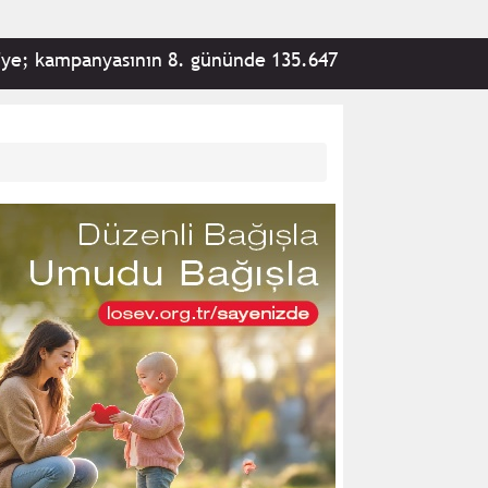
panyasının 8. gününde 135.647 vatandaş tarafından 292.90