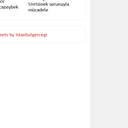
Prof.Dr. Bekir
Kocazeybek
Sivrisinek sorunuyla
mücadele
eets by istanbulgercegi