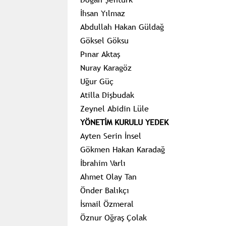
İhsan Yılmaz
Abdullah Hakan
Güldağ
Göksel Göksu
Pınar Aktaş
Nuray Karagöz
Uğur Güç
Atilla Dişbudak
Zeynel Abidin Lüle
YÖNETİM KURULU YEDEK
Ayten Serin İnsel
Gökmen Hakan Karadağ
İbrahim Varlı
Ahmet Olay Tan
Önder Balıkçı
İsmail
Özmeral
Öznur
Oğraş
Çolak