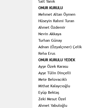
Sait Yanık
ONUR KURULU
Mehmet Altan Öymen
Hüseyin Rahmi Turan
Ahmet Özdemir
Nevin Akkaya
Turhan Günay
Adnan (
Özyalçıner
) Çelik
Reha
Erus
ONUR KURULU YEDEK
Ayşe Özek Karasu
Ayşe Tülin Dinçelli
Mete
Belovacıklı
Mithat Kalaycıoğlu
Eyüp Bektaş
Zeki Mesut Özel
Ahmet
Yabuloğlu