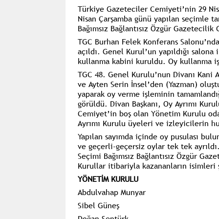
Türkiye Gazeteciler Cemiyeti’nin 29 Ni
Nisan Çarşamba günü yapılan seçimle t
Bağımsız Bağlantısız Özgür Gazetecilik 
TGC Burhan Felek Konferans Salonu’nda 
açıldı. Genel Kurul’un yapıldığı salona i
kullanma kabini kuruldu. Oy kullanma işl
TGC 48. Genel Kurulu’nun Divanı Kani 
ve Ayten Serin İnsel’den (Yazman) oluşt
yaparak oy verme işleminin tamamlandığ
görüldü. Divan Başkanı, Oy Ayrımı Kurul
Cemiyet’in boş olan Yönetim Kurulu oda
Ayrımı Kurulu üyeleri ve izleyicilerin h
Yapılan sayımda içinde oy pusulası bulun
ve geçerli-geçersiz oylar tek tek ayrıldı
Seçimi Bağımsız Bağlantısız Özgür Gazet
Kurullar
itibariyla
kazananların isimleri 
YÖNETİM KURULU
Abdulvahap
Munyar
Sibel Güneş
Doğan Şentürk