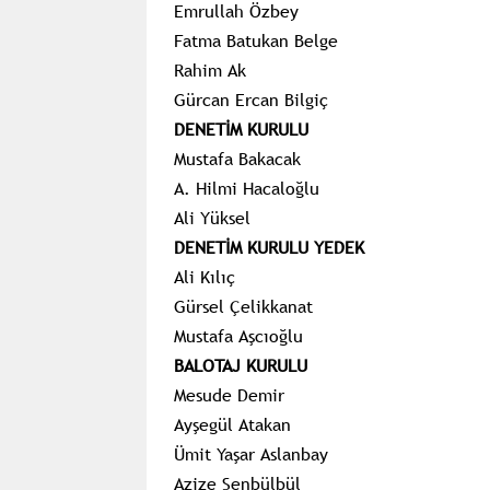
Emrullah Özbey
Fatma
Batukan
Belge
Rahim Ak
Gürcan Ercan Bilgiç
DENETİM KURULU
Mustafa Bakacak
A. Hilmi Hacaloğlu
Ali Yüksel
DENETİM KURULU YEDEK
Ali Kılıç
Gürsel
Çelikkanat
Mustafa
Aşcıoğlu
BALOTAJ KURULU
Mesude Demir
Ayşegül Atakan
Ümit Yaşar Aslanbay
Azize
Şenbülbül