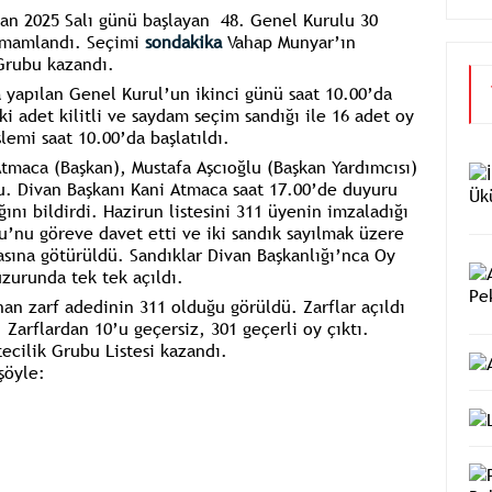
san 2025 Salı günü başlayan 48. Genel Kurulu 30
amamlandı. Seçimi
sondakika
Vahap Munyar’ın
Grubu kazandı.
yapılan Genel Kurul’un ikinci günü saat 10.00’da
ki adet kilitli ve saydam seçim sandığı ile 16 adet oy
emi saat 10.00’da başlatıldı.
Atmaca (Başkan), Mustafa
Aşcıoğlu
(Başkan Yardımcısı)
u. Divan Başkanı Kani Atmaca saat 17.00’de duyuru
ını bildirdi.
Hazirun
listesini 311 üyenin imzaladığı
u’nu göreve davet etti ve iki sandık sayılmak üzere
sına götürüldü. Sandıklar Divan Başkanlığı’nca Oy
uzurunda tek tek açıldı.
an zarf adedinin 311 olduğu görüldü. Zarflar açıldı
. Zarflardan 10’u geçersiz, 301 geçerli oy çıktı.
ecilik Grubu Listesi kazandı.
şöyle: