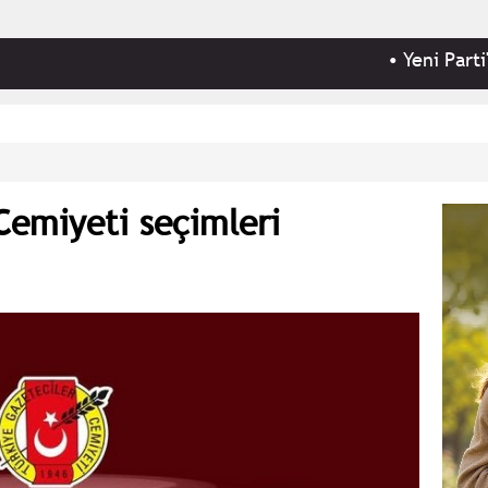
•
Yeni Parti'ye; kam
Cemiyeti seçimleri