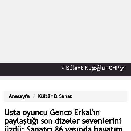
•
Bülent Kuşoğlu: CHP'yi böl
Anasayfa
Kültür & Sanat
Usta oyuncu Genco Erkal'ın
paylaştığı son dizeler sevenlerini
üzdü; Sanatçı 86 yaşında hayatını