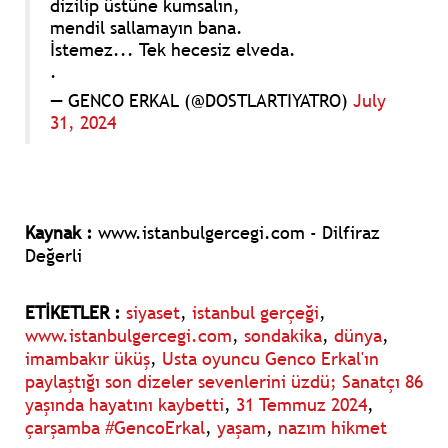
dizilip üstüne kumsalın,
mendil sallamayın bana.
İstemez... Tek hecesiz elveda.
.
— GENCO ERKAL (@DOSTLARTIYATRO)
July
31, 2024
Kaynak :
www.istanbulgercegi.com - Dilfiraz
Değerli
ETİKETLER :
siyaset
,
istanbul gerçeği
,
www.istanbulgercegi.com
,
sondakika
,
dünya
,
imambakır üküş
,
Usta oyuncu Genco Erkal'ın
paylaştığı son dizeler sevenlerini üzdü; Sanatçı 86
yaşında hayatını kaybetti
,
31 Temmuz 2024
,
çarşamba #GencoErkal
,
yaşam
,
nazım hikmet