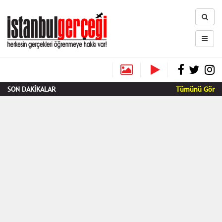
SON DAKİKALAR
Tümünü Gör