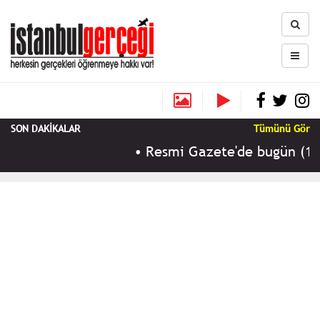
SON DAKİKALAR
Tümünü Gör
•
Resmi Gazete'de bugün (10 Ağu