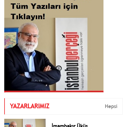
YAZARLARIMIZ
Hepsi
İmambakır Üküş