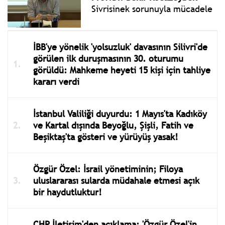
Sivrisinek sorunuyla mücadele
İBB'ye yönelik 'yolsuzluk' davasının Silivri'de
görülen ilk duruşmasının 30. oturumu
görüldü: Mahkeme heyeti 15 kişi için tahliye
kararı verdi
İstanbul Valiliği duyurdu: 1 Mayıs'ta Kadıköy
ve Kartal dışında Beyoğlu, Şişli, Fatih ve
Beşiktaş'ta gösteri ve yürüyüş yasak!
Özgür Özel: İsrail yönetiminin; Filoya
uluslararası sularda müdahale etmesi açık
bir haydutluktur!
CHP İletişim'den açıklama; 'Özgür Özel'in