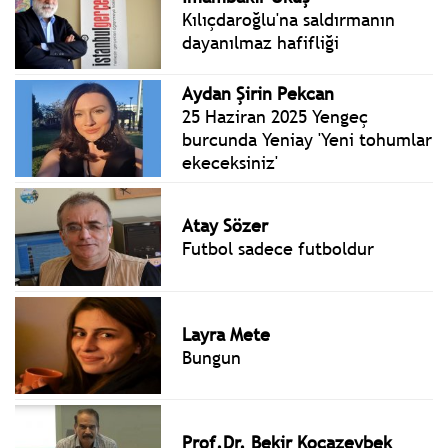
Kılıçdaroğlu'na saldırmanın
dayanılmaz hafifliği
Aydan Şirin Pekcan
25 Haziran 2025 Yengeç
burcunda Yeniay 'Yeni tohumlar
ekeceksiniz'
Atay Sözer
Futbol sadece futboldur
Layra Mete
Bungun
Prof.Dr. Bekir Kocazeybek