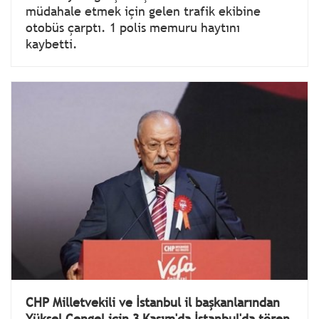
müdahale etmek için gelen trafik ekibine
otobüs çarptı. 1 polis memuru haytını
kaybetti.
CHP Milletvekili ve İstanbul il başkanlarından
Yüksel Çengel için 3 Kasım'da İstanbul'da tören