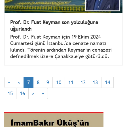
Prof. Dr. Fuat Keyman son yolculuğuna
uğurlandı
Prof. Dr. Fuat Keyman için 19 Ekim 2024
Cumartesi günü İstanbul'da cenaze namazı
kılındı. Törenin ardından Keyman'ın cenazesi
defnedilmek üzere Çanakkale'ye götürüldü.
«
<
7
8
9
10
11
12
13
14
15
16
>
»