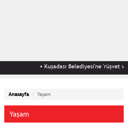
•
Kuşadası Belediyesi'ne 'rüşvet ve irtikap' 
Anasayfa
Yaşam
Yaşam