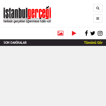
SON DAKİKALAR
Tümünü Gör