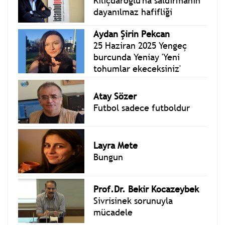
Kılıçdaroğlu'na saldırmanın
dayanılmaz hafifliği
Aydan Şirin Pekcan
25 Haziran 2025 Yengeç
burcunda Yeniay 'Yeni
tohumlar ekeceksiniz'
Atay Sözer
Futbol sadece futboldur
Layra Mete
Bungun
Prof.Dr. Bekir Kocazeybek
Sivrisinek sorunuyla
mücadele