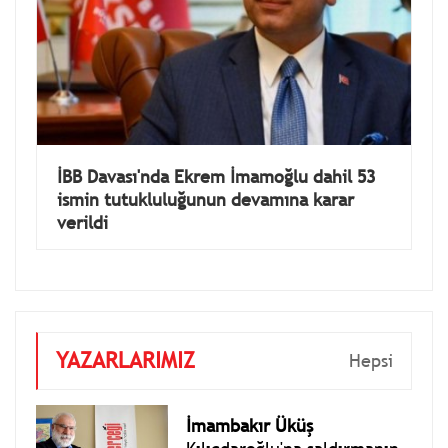
İBB Davası'nda Ekrem İmamoğlu dahil 53
ismin tutukluluğunun devamına karar
verildi
YAZARLARIMIZ
Hepsi
İmambakır Üküş