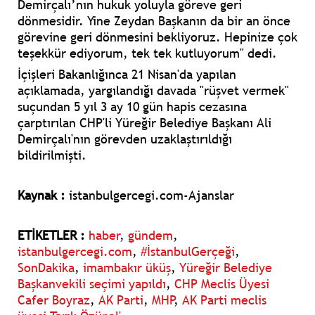
Demirçalı’nın hukuk yoluyla göreve geri
dönmesidir. Yine Zeydan Başkanın da bir an önce
görevine geri dönmesini bekliyoruz. Hepinize çok
teşekkür ediyorum, tek tek kutluyorum" dedi.
İçişleri Bakanlığınca 21 Nisan'da yapılan
açıklamada, yargılandığı davada "rüşvet vermek"
suçundan 5 yıl 3 ay 10 gün hapis cezasına
çarptırılan CHP'li Yüreğir Belediye Başkanı Ali
Demirçalı'nın görevden uzaklaştırıldığı
bildirilmişti.
Kaynak :
istanbulgercegi.com-Ajanslar
ETİKETLER :
haber
,
gündem
,
istanbulgercegi.com
,
#İstanbulGerçeği
,
SonDakika
,
imambakır üküş
,
Yüreğir Belediye
Başkanvekili seçimi yapıldı
,
CHP Meclis Üyesi
Cafer Boyraz
,
AK Parti
,
MHP
,
AK Parti meclis