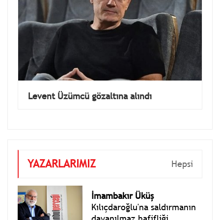
Levent Üzümcü gözaltına alındı
YAZARLARIMIZ
Hepsi
İmambakır Üküş
Kılıçdaroğlu'na saldırmanın
dayanılmaz hafifliği