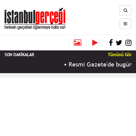
SON DAKİKALAR
Tümünü Gör
•
Resmi Gazete'de bugün (9 