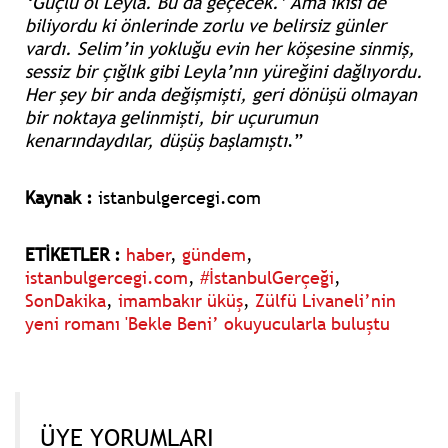
‘Güçlü ol Leyla. Bu da geçecek.’ Ama ikisi de
biliyordu ki önlerinde zorlu ve belirsiz günler
vardı. Selim’in yokluğu evin her köşesine sinmiş,
sessiz bir çığlık gibi Leyla’nın yüreğini dağlıyordu.
Her şey bir anda değişmişti, geri dönüşü olmayan
bir noktaya gelinmişti, bir uçurumun
kenarındaydılar, düşüş başlamıştı
.”
Kaynak :
istanbulgercegi.com
ETİKETLER :
haber
,
gündem
,
istanbulgercegi.com
,
#İstanbulGerçeği
,
SonDakika
,
imambakır üküş
,
Zülfü Livaneli’nin
yeni romanı 'Bekle Beni’ okuyucularla buluştu
ÜYE YORUMLARI