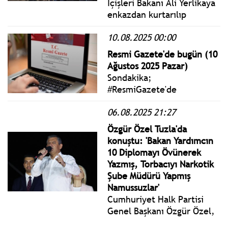
İçişleri Bakanı Ali Yerlikaya
enkazdan kurtarılıp
hastanede tedavi altına
10.08.2025 00:00
alınan 81 yaşındaki
vatandaşın hayatını
Resmi Gazete'de bugün (10
kaybettiğini açıkladı.
Ağustos 2025 Pazar)
Yerlikaya, 29 kişinin de
Sondakika;
yaralandığını söyledi.
#ResmiGazete'de
yayımlanan 10 Ağustos 2025
06.08.2025 21:27
Pazar yönetmelik, genelge
ve tebliğler
Özgür Özel Tuzla'da
www.istanbulgercegi.com'da
konuştu: 'Bakan Yardımcın
takip edebilirsiniz.
10 Diplomayı Övünerek
Yazmış, Torbacıyı Narkotik
Şube Müdürü Yapmış
Namussuzlar'
Cumhuriyet Halk Partisi
Genel Başkanı Özgür Özel,
İstanbul Tuzla’da