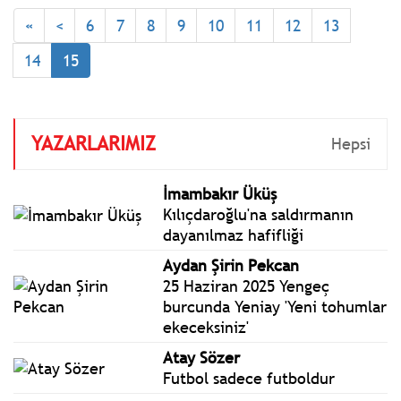
gerçekleştirilen Millet
«
<
6
7
8
9
10
11
12
13
İradesine Sahip Çıkıyor
Mitingine katıldı. Özel:
14
15
Rejimin, AK Parti rejiminin
pislik paçasından
akmaktadır.
YAZARLARIMIZ
Hepsi
İmambakır Üküş
Kılıçdaroğlu'na saldırmanın
dayanılmaz hafifliği
Aydan Şirin Pekcan
25 Haziran 2025 Yengeç
burcunda Yeniay 'Yeni tohumlar
ekeceksiniz'
Atay Sözer
Futbol sadece futboldur