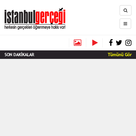
SON DAKİKALAR
Tümünü Gör