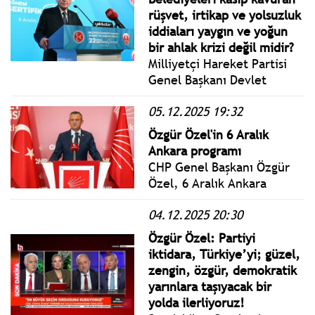
başladı. 8 Aralık 2025
rüşvet, irtikap ve yolsuzluk
Pazartesi başlayan
iddiaları yaygın ve yoğun
görüşmeler 14 gün
bir ahlak krizi değil midir?
kesintisiz devam edecek.
Milliyetçi Hareket Partisi
Genel Başkanı Devlet
Bahçeli, 6 Aralık 2025'te
05.12.2025 19:32
Partisinin Siyaset ve
Liderlik Okulu’nun 22.
Özgür Özel'in 6 Aralık
Dönem Sertifika Töreni’ne
Ankara programı
katıldı ve konuşma yaptı.
CHP Genel Başkanı Özgür
Özel, 6 Aralık Ankara
programında ilk olarak,
04.12.2025 20:30
CHP'nin 39. Olağan
Kurultayında seçilen
Özgür Özel: Partiyi
yönetimi ile ilk olarak
iktidara, Türkiye’yi; güzel,
Anıtkabir'i ziyaret edecek
zengin, özgür, demokratik
ve Genel Merkezde
yarınlara taşıyacak bir
düzenlenecek PM
yolda ilerliyoruz!
toplantısına başkanlık