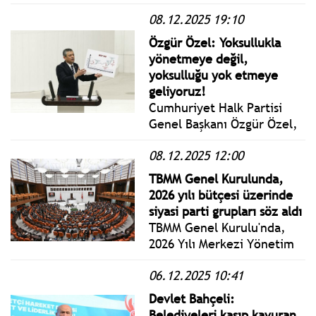
Sosyal Demokrasi
08.12.2025 19:10
Derneği’nin 10 Aralık
Dünya İnsan Hakları Günü
Özgür Özel: Yoksullukla
nedeniyle düzenlediği ödül
yönetmeye değil,
törenine katıldı.
yoksulluğu yok etmeye
geliyoruz!
Cumhuriyet Halk Partisi
Genel Başkanı Özgür Özel,
Türkiye Büyük Millet
08.12.2025 12:00
Meclisi Genel Kurulu’nda,
2026 Yılı Merkezi Yönetim
TBMM Genel Kurulunda,
Bütçe Kanunu Teklifi
2026 yılı bütçesi üzerinde
üzerinde yapılan oturuma
siyasi parti grupları söz aldı
katıldı ve bütçe üzerine
TBMM Genel Kurulu'nda,
partisinin eleştirilerini
2026 Yılı Merkezi Yönetim
kamuoyu ile paylaştı.
Bütçe Kanunu Teklifi ile
06.12.2025 10:41
2024 Yılı Merkezi Yönetim
Kesin Hesap Kanunu
Devlet Bahçeli:
Teklifi'nin görüşmeleri
Belediyeleri kasıp kavuran