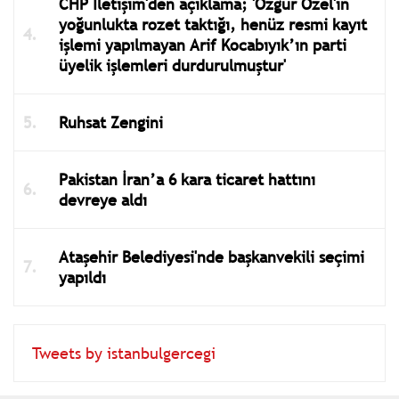
CHP İletişim'den açıklama; 'Özgür Özel'in
yoğunlukta rozet taktığı, henüz resmi kayıt
işlemi yapılmayan Arif Kocabıyık’ın parti
üyelik işlemleri durdurulmuştur'
Ruhsat Zengini
Pakistan İran’a 6 kara ticaret hattını
devreye aldı
Ataşehir Belediyesi'nde başkanvekili seçimi
yapıldı
Tweets by istanbulgercegi