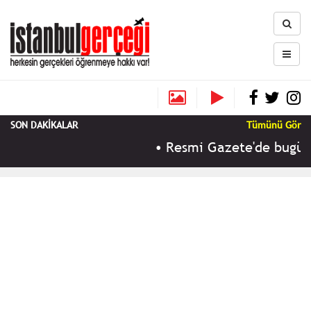
SON DAKİKALAR
Tümünü Gör
•
Resmi Gazete'de bugün (