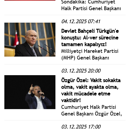
Sondakika: Cumhuriyet
edecek.
Halk Partisi Genel Başkanı
Özgür Özel, Halk TV’de
04.12.2025 07:41
yayınlanan Özel Röportaj
programına katıldı.
Devlet Bahçeli Türkgün'e
konuştu: Al-ver sürecine
tamamen kapalıyız!
Milliyetçi Hareket Partisi
(MHP) Genel Başkanı
Devlet Bahçeli, Türkgün
03.12.2025 20:00
gazetesine verdiği özel
röportajda: Türkiye’nin
Özgür Özel: Vakit sokakta
güvenlik politikaları,
olma, vakit ayakta olma,
terörle mücadele ve
vakit mücadele etme
bölgesel gelişmelere ilişkin
vaktidir!
kritik mesajlar verdi.
Cumhuriyet Halk Partisi
Genel Başkanı Özgür Özel,
İstanbul Güngören’de
03.12.2025 17:00
gerçekleştirilen Millet