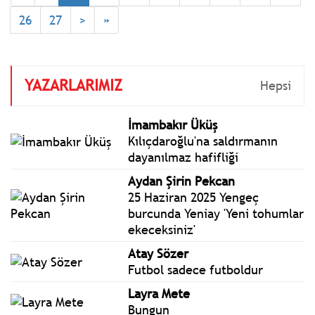
edecek. Özgür Özel, 3
26
27
>
»
Aralık'ta İstanbul
Güngören'de Millet
İradesine Sahip Çıkıyor'
mitinginde konuşacak.
YAZARLARIMIZ
Hepsi
İmambakır Üküş
Kılıçdaroğlu'na saldırmanın
dayanılmaz hafifliği
Aydan Şirin Pekcan
25 Haziran 2025 Yengeç
burcunda Yeniay 'Yeni tohumlar
ekeceksiniz'
Atay Sözer
Futbol sadece futboldur
Layra Mete
Bungun