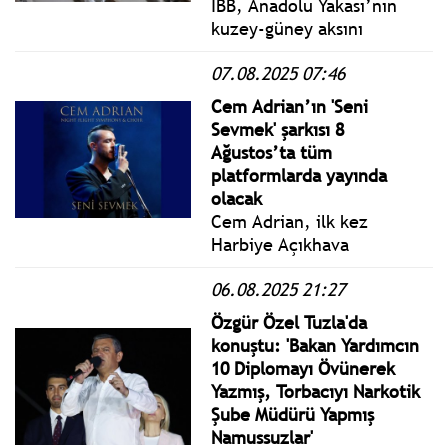
İBB, Anadolu Yakası’nın
kuzey-güney aksını
birbirine bağlayacak mega
07.08.2025 07:46
metro hattında yüzde 88
seviyesini aştı. 11
Cem Adrian’ın 'Seni
istasyonlu, sürücüsüz ve
Sevmek' şarkısı 8
entegre sistemli hat, 2026
Ağustos’ta tüm
sonunda hizmete giriyor.
platformlarda yayında
olacak
Cem Adrian, ilk kez
Harbiye Açıkhava
sahnesinde seslendirdiği ve
06.08.2025 21:27
geçen hafta dinleyiciyle
buluşan şarkı, canlı
Özgür Özel Tuzla'da
versiyonuyla 8 Ağustos’ta
konuştu: 'Bakan Yardımcın
müzikseverlerle buluşacak.
10 Diplomayı Övünerek
Yazmış, Torbacıyı Narkotik
Şube Müdürü Yapmış
Namussuzlar'