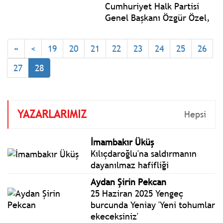
Cumhuriyet Halk Partisi
Genel Başkanı Özgür Özel,
İstanbul Tuzla’da
gerçekleştirilen Millet
«
<
19
20
21
22
23
24
25
26
İradesine Sahip Çıkıyor
Mitingine katıldı. Özel:
27
28
Rejimin, AK Parti rejiminin
pislik paçasından
akmaktadır.
YAZARLARIMIZ
Hepsi
İmambakır Üküş
Kılıçdaroğlu'na saldırmanın
dayanılmaz hafifliği
Aydan Şirin Pekcan
25 Haziran 2025 Yengeç
burcunda Yeniay 'Yeni tohumlar
ekeceksiniz'