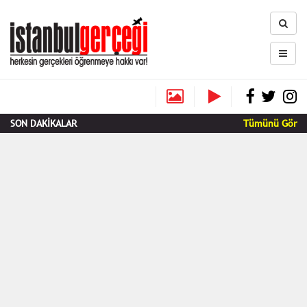
SON DAKİKALAR
Tümünü Gör