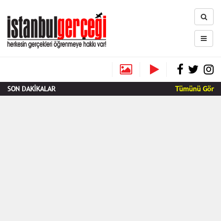
SON DAKİKALAR
Tümünü Gör