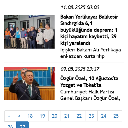
açıklama: Zihni Çakır isimli
11.08.2025 00:00
şahıs İstanbul Cumhuriyet
Başsavcılığına giderek
Bakan Yerlikaya: Balıkesir
hakkımda FETÖ Terör
Sındırgı'da 6,1
Örgütüne yardım-casusluk
büyüklüğünde deprem: 1
isnadıyla suç duyurusunda
kişi hayatını kaybetti, 29
bulunmuş!
kişi yaralandı
İçişleri Bakanı Ali Yerlikaya
enkazdan kurtarılıp
hastanede tedavi altına
09.08.2025 23:37
alınan 81 yaşındaki
vatandaşın hayatını
Özgür Özel, 10 Ağustos'ta
kaybettiğini açıkladı.
Yozgat ve Tokat'ta
Yerlikaya, 29 kişinin de
Cumhuriyet Halk Partisi
yaralandığını söyledi.
Genel Başkanı Özgür Özel,
Tokat'ta ‘Millet İradesine
Sahip Çıkıyor’ mitinginde
«
<
18
19
20
21
22
23
24
25
konuşacak.
26
27