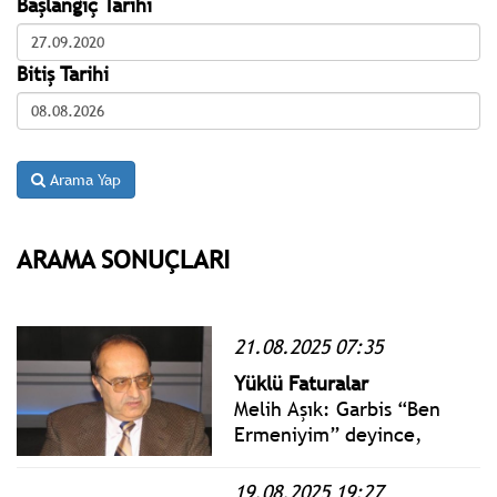
Başlangıç Tarihi
Bitiş Tarihi
Arama Yap
ARAMA SONUÇLARI
21.08.2025 07:35
Yüklü Faturalar
Melih Aşık: Garbis “Ben
Ermeniyim” deyince,
bütün köy bir ağızdan
haykırdı: -Aman,
19.08.2025 19:27