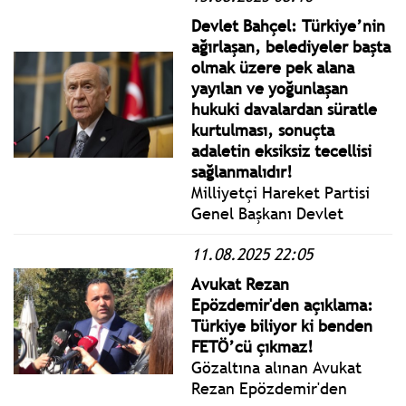
Herkesin Üzerine
Devlet Bahçel: Türkiye’nin
Bulaşacaktır.
ağırlaşan, belediyeler başta
olmak üzere pek alana
yayılan ve yoğunlaşan
hukuki davalardan süratle
kurtulması, sonuçta
adaletin eksiksiz tecellisi
sağlanmalıdır!
Milliyetçi Hareket Partisi
Genel Başkanı Devlet
Bahçeli “İç ve Dış Siyasi
11.08.2025 22:05
Gündemle” ilgili yazılı
basın açıklaması yaptı.
Avukat Rezan
Bahçeli açıklamasında:
Epözdemir'den açıklama:
Milliyetçi Hareket Partisi
Türkiye biliyor ki benden
samimiyet, sağduyu ve
FETÖ’cü çıkmaz!
özveriyle komisyon
Gözaltına alınan Avukat
çalışmalarına katkı
Rezan Epözdemir'den
sunacaktır.