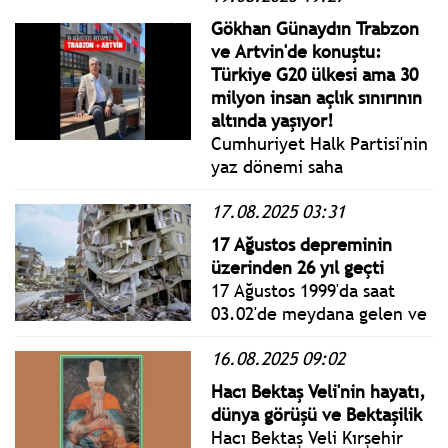
estağfurullah aabiii!
Gökhan Günaydın Trabzon
Garbis, Türk vatandaşlığı
ve Artvin'de konuştu:
konusunda bir komplekse
Türkiye G20 ülkesi ama 30
sahip olmadığından gülüp
milyon insan açlık sınırının
geçtik.”Garbis, bu tür
altında yaşıyor!
olaylara da alışık olmalıydı.
Cumhuriyet Halk Partisi'nin
yaz dönemi saha
çalışmaları kapsamında CHP
17.08.2025 03:31
Grup Başkanvekili Gökhan
Günaydın, Trabzon ve
17 Ağustos depreminin
Artvin’e giderek bir dizi
üzerinden 26 yıl geçti
temaslarda bulundu.
17 Ağustos 1999'da saat
03.02'de meydana gelen ve
17 bin 480 kişinin hayatını
16.08.2025 09:02
kaybettiği ''asrın felaketi''
olarak anılan büyük
Hacı Bektaş Veli'nin hayatı,
depremin üzerinden 26 yıl
dünya görüşü ve Bektaşilik
geçti.
Hacı Bektaş Veli Kırşehir