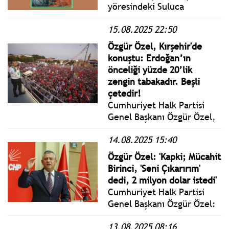
yöresindeki Suluca
Karahöyük’e (Hacımköy)
15.08.2025 22:50
yerleşiş, Orta Anadolu’yu
dolaştıktan sonra Anadolu
Özgür Özel, Kırşehir'de
kültürünü, Anadolu
konuştu: Erdoğan’ın
insanının gelenek ve
önceliği yüzde 20’lik
göreneklerini özümseyerek
zengin tabakadır. Beşli
yeni bir bilim ve öğreti
çetedir!
merkezi kurmuştur.
Cumhuriyet Halk Partisi
Genel Başkanı Özgür Özel,
Kırşehir’de gerçekleştirilen
14.08.2025 15:40
Millet İradesine Sahip
Çıkıyor Mitingine katıldı.
Özgür Özel: 'Kapki; Mücahit
Birinci, 'Seni Çıkarırım'
dedi, 2 milyon dolar istedi'
Cumhuriyet Halk Partisi
Genel Başkanı Özgür Özel:
Lağım Patlamıştır,
13.08.2025 08:16
Sürdürmeye Çalışan