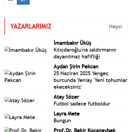
YAZARLARIMIZ
Hepsi
İmambakır Üküş
Kılıçdaroğlu'na saldırmanın
dayanılmaz hafifliği
Aydan Şirin Pekcan
25 Haziran 2025 Yengeç
burcunda Yeniay 'Yeni tohumlar
ekeceksiniz'
Atay Sözer
Futbol sadece futboldur
Layra Mete
Bungun
Prof.Dr. Bekir Kocazeybek