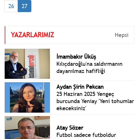
kaybettiğini açıkladı.
26
27
Yerlikaya, 29 kişinin de
yaralandığını söyledi.
YAZARLARIMIZ
Hepsi
İmambakır Üküş
Kılıçdaroğlu'na saldırmanın
dayanılmaz hafifliği
Aydan Şirin Pekcan
25 Haziran 2025 Yengeç
burcunda Yeniay 'Yeni tohumlar
ekeceksiniz'
Atay Sözer
Futbol sadece futboldur