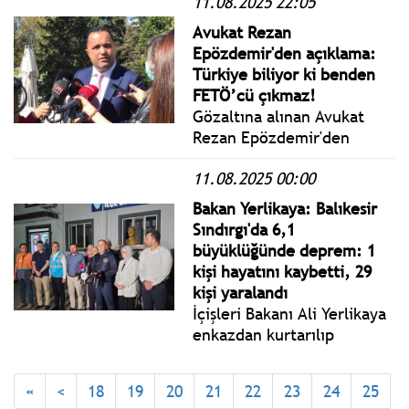
11.08.2025 22:05
Gündemle” ilgili yazılı
basın açıklaması yaptı.
Avukat Rezan
Bahçeli açıklamasında:
Epözdemir'den açıklama:
Milliyetçi Hareket Partisi
Türkiye biliyor ki benden
samimiyet, sağduyu ve
FETÖ’cü çıkmaz!
özveriyle komisyon
Gözaltına alınan Avukat
çalışmalarına katkı
Rezan Epözdemir'den
sunacaktır.
açıklama: Zihni Çakır isimli
11.08.2025 00:00
şahıs İstanbul Cumhuriyet
Başsavcılığına giderek
Bakan Yerlikaya: Balıkesir
hakkımda FETÖ Terör
Sındırgı'da 6,1
Örgütüne yardım-casusluk
büyüklüğünde deprem: 1
isnadıyla suç duyurusunda
kişi hayatını kaybetti, 29
bulunmuş!
kişi yaralandı
İçişleri Bakanı Ali Yerlikaya
enkazdan kurtarılıp
hastanede tedavi altına
alınan 81 yaşındaki
«
<
18
19
20
21
22
23
24
25
vatandaşın hayatını