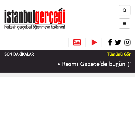
SON DAKİKALAR
Tümünü Gör
•
Resmi Gazete'de bugün (10 A