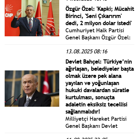
Çıkıyor Mitingine katıldı.
Özgür Özel: 'Kapki; Mücahit
Birinci, 'Seni Çıkarırım'
dedi, 2 milyon dolar istedi'
Cumhuriyet Halk Partisi
Genel Başkanı Özgür Özel:
Lağım Patlamıştır,
13.08.2025 08:16
Sürdürmeye Çalışan
Herkesin Üzerine
Devlet Bahçel: Türkiye’nin
Bulaşacaktır.
ağırlaşan, belediyeler başta
olmak üzere pek alana
yayılan ve yoğunlaşan
hukuki davalardan süratle
kurtulması, sonuçta
adaletin eksiksiz tecellisi
sağlanmalıdır!
Milliyetçi Hareket Partisi
Genel Başkanı Devlet
Bahçeli “İç ve Dış Siyasi