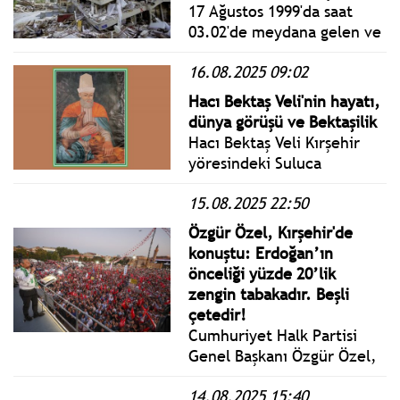
temaslarda bulundu.
17 Ağustos 1999'da saat
03.02'de meydana gelen ve
17 bin 480 kişinin hayatını
16.08.2025 09:02
kaybettiği ''asrın felaketi''
olarak anılan büyük
Hacı Bektaş Veli'nin hayatı,
depremin üzerinden 26 yıl
dünya görüşü ve Bektaşilik
geçti.
Hacı Bektaş Veli Kırşehir
yöresindeki Suluca
Karahöyük’e (Hacımköy)
15.08.2025 22:50
yerleşiş, Orta Anadolu’yu
dolaştıktan sonra Anadolu
Özgür Özel, Kırşehir'de
kültürünü, Anadolu
konuştu: Erdoğan’ın
insanının gelenek ve
önceliği yüzde 20’lik
göreneklerini özümseyerek
zengin tabakadır. Beşli
yeni bir bilim ve öğreti
çetedir!
merkezi kurmuştur.
Cumhuriyet Halk Partisi
Genel Başkanı Özgür Özel,
Kırşehir’de gerçekleştirilen
14.08.2025 15:40
Millet İradesine Sahip