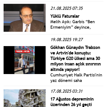
düzenlenecek FIVB
Kadınlar Dünya Voleybol
21.08.2025 07:35
Şampiyonası'na galibiyetle
Yüklü Faturalar
başladı.
Melih Aşık: Garbis “Ben
Ermeniyim” deyince,
bütün köy bir ağızdan
haykırdı: -Aman,
19.08.2025 19:27
estağfurullah aabiii!
Gökhan Günaydın Trabzon
Garbis, Türk vatandaşlığı
ve Artvin'de konuştu:
konusunda bir komplekse
Türkiye G20 ülkesi ama 30
sahip olmadığından gülüp
milyon insan açlık sınırının
geçtik.”Garbis, bu tür
altında yaşıyor!
olaylara da alışık olmalıydı.
Cumhuriyet Halk Partisi'nin
yaz dönemi saha
çalışmaları kapsamında CHP
17.08.2025 03:31
Grup Başkanvekili Gökhan
Günaydın, Trabzon ve
17 Ağustos depreminin
Artvin’e giderek bir dizi
üzerinden 26 yıl geçti