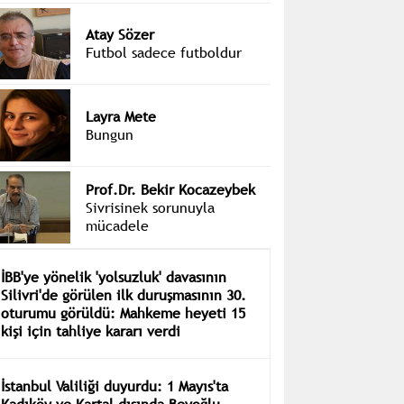
Atay Sözer
Futbol sadece futboldur
Layra Mete
Bungun
Prof.Dr. Bekir Kocazeybek
Sivrisinek sorunuyla
mücadele
İBB'ye yönelik 'yolsuzluk' davasının
Silivri'de görülen ilk duruşmasının 30.
oturumu görüldü: Mahkeme heyeti 15
kişi için tahliye kararı verdi
İstanbul Valiliği duyurdu: 1 Mayıs'ta
Kadıköy ve Kartal dışında Beyoğlu,