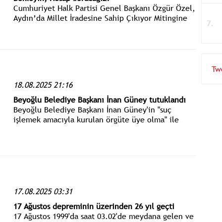
Cumhuriyet Halk Partisi Genel Başkanı Özgür Özel,
Aydın’da Millet İradesine Sahip Çıkıyor Mitingine
katıldı.
Tw
18.08.2025 21:16
Beyoğlu Belediye Başkanı İnan Güney tutuklandı
Beyoğlu Belediye Başkanı İnan Güney'in "suç
işlemek amacıyla kurulan örgüte üye olma" ile
"kamu kurum ve kuruluşlarının zararına
dolandırıcılık" iddiasıyla tutuklanması istenmişti.
17.08.2025 03:31
17 Ağustos depreminin üzerinden 26 yıl geçti
17 Ağustos 1999'da saat 03.02'de meydana gelen ve