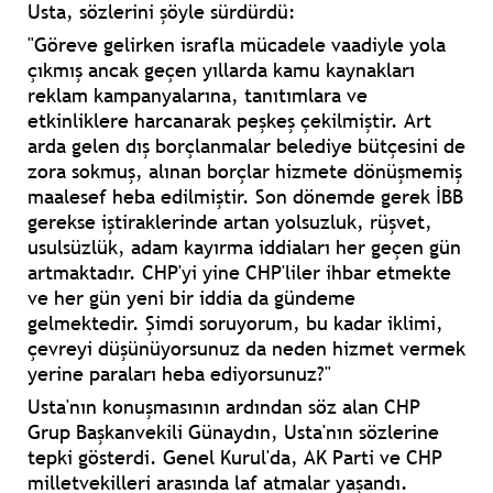
Usta, sözlerini şöyle sürdürdü:
"Göreve gelirken israfla mücadele vaadiyle yola
çıkmış ancak geçen yıllarda kamu kaynakları
reklam kampanyalarına, tanıtımlara ve
etkinliklere harcanarak peşkeş çekilmiştir. Art
arda gelen dış borçlanmalar belediye bütçesini de
zora sokmuş, alınan borçlar hizmete dönüşmemiş
maalesef heba edilmiştir. Son dönemde gerek İBB
gerekse iştiraklerinde artan yolsuzluk, rüşvet,
usulsüzlük, adam kayırma iddiaları her geçen gün
artmaktadır. CHP'yi yine CHP'liler ihbar etmekte
ve her gün yeni bir iddia da gündeme
gelmektedir. Şimdi soruyorum, bu kadar iklimi,
çevreyi düşünüyorsunuz da neden hizmet vermek
yerine paraları heba ediyorsunuz?"
Usta'nın konuşmasının ardından söz alan CHP
Grup Başkanvekili Günaydın, Usta'nın sözlerine
tepki gösterdi. Genel Kurul'da, AK Parti ve CHP
milletvekilleri arasında laf atmalar yaşandı.