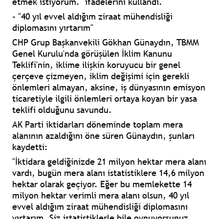
etmek istiyorum." ifadelerini kullandı.
- "40 yıl evvel aldığım ziraat mühendisliği
diplomasını yırtarım"
CHP Grup Başkanvekili Gökhan Günaydın, TBMM
Genel Kurulu'nda görüşülen İklim Kanunu
Teklifi'nin, iklime ilişkin koruyucu bir genel
çerçeve çizmeyen, iklim değişimi için gerekli
önlemleri almayan, aksine, iş dünyasının emisyon
ticaretiyle ilgili önlemleri ortaya koyan bir yasa
teklifi olduğunu savundu.
AK Parti iktidarları döneminde toplam mera
alanının azaldığını öne süren Günaydın, şunları
kaydetti:
"İktidara geldiğinizde 21 milyon hektar mera alanı
vardı, bugün mera alanı istatistiklere 14,6 milyon
hektar olarak geçiyor. Eğer bu memlekette 14
milyon hektar verimli mera alanı olsun, 40 yıl
evvel aldığım ziraat mühendisliği diplomasını
yırtarım. Siz istatistiklerle bile oynuyorsunuz.