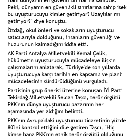
Hani dünyanın en güvenli sınırlarına sahiptik.
Peki, dünyanın en güvenlikli sınırlarına sahip isek
bu uyuşturucuyu kimler getiriyor? Uzaylılar mı
getiriyor?" diye konuştu.
Özdağ, okul önleri ve sokakların uyuşturucu
satıcılarıyla dolduğunu, insanların güvenliği ve
huzurunun kalmadığını iddia etti.
AK Parti Antalya Milletvekili Kemal Çelik,
hükümetin uyuşturucuyla mücadeleye ilişkin
çalışmalarını anlatarak, Türkiye'de son yıllarda
uyuşturucuya karşı tarihin en kapsamlı ve planlı
mücadelesinin sürdürüldüğünü vurguladı.
Partisinin grup önerisi üzerine konuşan İYİ Parti
Tekirdağ Milletvekili Selcan Taşcı, terör örgütü
PKK'nın dünya uyuşturucu pazarının her
aşamasında yer aldığını belirtti.
PKK'nın Avrupa'daki uyuşturucu ticaretinin yüzde
80'ini kontrol ettiğini dile getiren Taşcı, "Hiç
kimse bana PKK'nın etnik terör örgütü olduğunu