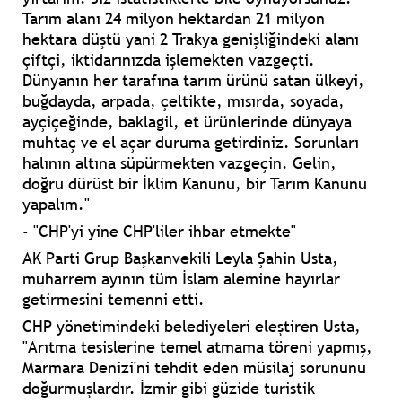
Tarım alanı 24 milyon hektardan 21 milyon
hektara düştü yani 2 Trakya genişliğindeki alanı
çiftçi, iktidarınızda işlemekten vazgeçti.
Dünyanın her tarafına tarım ürünü satan ülkeyi,
buğdayda, arpada, çeltikte, mısırda, soyada,
ayçiçeğinde, baklagil, et ürünlerinde dünyaya
muhtaç ve el açar duruma getirdiniz. Sorunları
halının altına süpürmekten vazgeçin. Gelin,
doğru dürüst bir İklim Kanunu, bir Tarım Kanunu
yapalım."
- "CHP'yi yine CHP'liler ihbar etmekte"
AK Parti Grup Başkanvekili Leyla Şahin Usta,
muharrem ayının tüm İslam alemine hayırlar
getirmesini temenni etti.
CHP yönetimindeki belediyeleri eleştiren Usta,
"Arıtma tesislerine temel atmama töreni yapmış,
Marmara Denizi'ni tehdit eden müsilaj sorununu
doğurmuşlardır. İzmir gibi güzide turistik