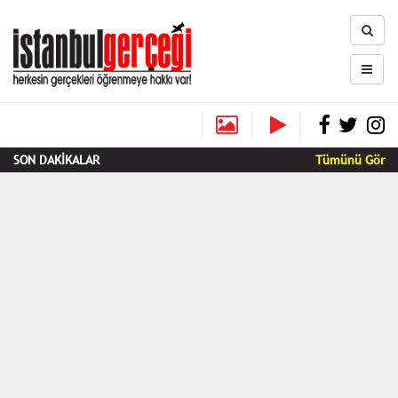
SON DAKİKALAR
Tümünü Gör