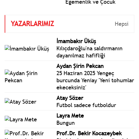
Egemenlik ve Çocuk
Bayramı aynı zamanda
TBMM'nin kuruluşunun 106.
YAZARLARIMIZ
yılı. Bugün Türkiye Büyük
Hepsi
Millet Meclisi 106 yıl önce
23 Nisan 1920'de kuruldu.
İmambakır Üküş
Cumhuriyetimizin
Kılıçdaroğlu'na saldırmanın
temelleri o gün atıldı.
dayanılmaz hafifliği
Aydan Şirin Pekcan
25 Haziran 2025 Yengeç
burcunda Yeniay 'Yeni tohumlar
ekeceksiniz'
Atay Sözer
Futbol sadece futboldur
Layra Mete
Bungun
Prof.Dr. Bekir Kocazeybek