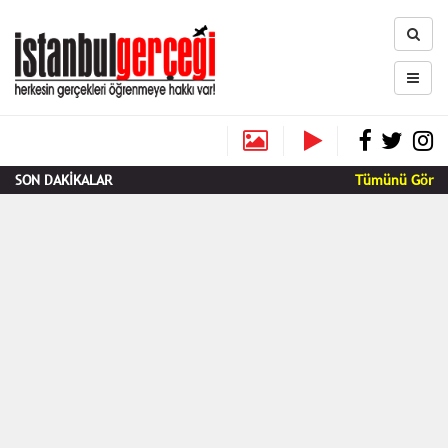
SON DAKİKALAR
Tümünü Gör