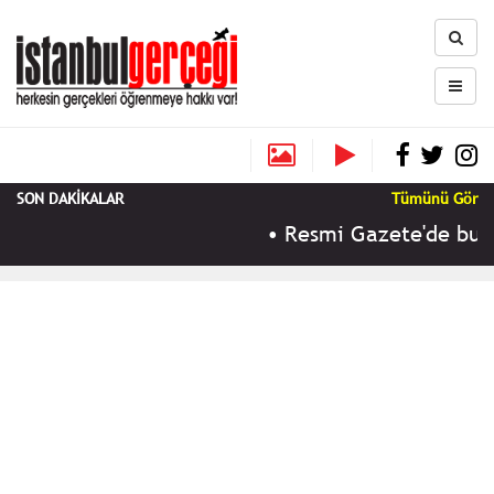
SON DAKİKALAR
Tümünü Gör
•
Resmi Gazete'de bugün