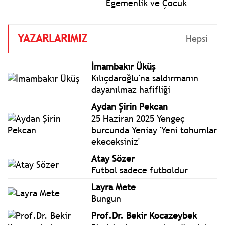
Egemenlik ve Çocuk
Bayramı aynı zamanda
TBMM'nin kuruluşunun 106.
YAZARLARIMIZ
yılı. Bugün Türkiye Büyük
Hepsi
Millet Meclisi 106 yıl önce
23 Nisan 1920'de kuruldu.
İmambakır Üküş
Cumhuriyetimizin
Kılıçdaroğlu'na saldırmanın
temelleri o gün atıldı.
dayanılmaz hafifliği
Aydan Şirin Pekcan
25 Haziran 2025 Yengeç
burcunda Yeniay 'Yeni tohumlar
ekeceksiniz'
Atay Sözer
Futbol sadece futboldur
Layra Mete
Bungun
Prof.Dr. Bekir Kocazeybek