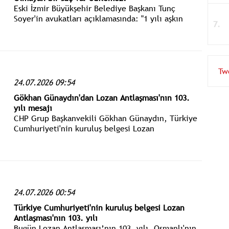
Eski İzmir Büyükşehir Belediye Başkanı Tunç
Soyer'in avukatları açıklamasında: "1 yılı aşkın
süredir iddianamenin yazılmaması, 3 kez Savcı
değişmesi hukuki süreci sürüncemede bırakmış,
“makul” süre aşılmıştır."
Tw
24.07.2026 09:54
Gökhan Günaydın'dan Lozan Antlaşması'nın 103.
yılı mesajı
CHP Grup Başkanvekili Gökhan Günaydın, Türkiye
Cumhuriyeti'nin kuruluş belgesi Lozan
Antlaşması'nın 103. yılı nedeniyle mesaj
yayımladı.
24.07.2026 00:54
Türkiye Cumhuriyeti'nin kuruluş belgesi Lozan
Antlaşması'nın 103. yılı
Bugün Lozan Antlaşması’nın 103. yılı. Osmanlı'nın