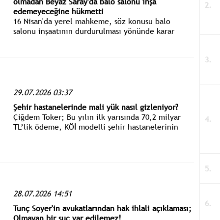
olmadan Beyaz Saray'da balo salonu inşa
edemeyeceğine hükmetti
16 Nisan'da yerel mahkeme, söz konusu balo
salonu inşaatının durdurulması yönünde karar
vermiş, Trump yönetimi, söz konusu kararı
temyize taşımıştı.
29.07.2026 03:37
Şehir hastanelerinde mali yük nasıl gizleniyor?
Çiğdem Toker; Bu yılın ilk yarısında 70,2 milyar
TL’lik ödeme, KÖİ modelli şehir hastanelerinin
2026 toplam faturasının, ayrılan ödeneğin çok
üzerine çıkacağının göstergesi.
28.07.2026 14:51
Tunç Soyer'in avukatlarından hak ihlali açıklaması;
Olmayan bir suç var edilemez!