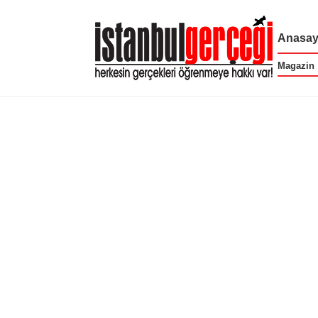
Anasay
Magazin