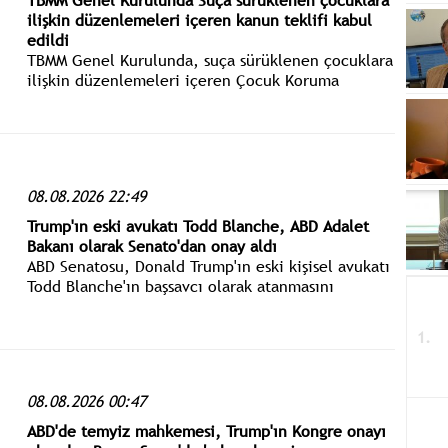
TBMM Genel Kurulunda Suça sürüklenen çocuklara
ilişkin düzenlemeleri içeren kanun teklifi kabul
edildi
TBMM Genel Kurulunda, suça sürüklenen çocuklara
ilişkin düzenlemeleri içeren Çocuk Koruma
Kanunu ile Bazı Kanunlarda Değişiklik Yapılmasına
Dair Kanun Teklifi kabul edilerek yasalaştı.
08.08.2026 22:49
Trump'ın eski avukatı Todd Blanche, ABD Adalet
Bakanı olarak Senato'dan onay aldı
ABD Senatosu, Donald Trump'ın eski kişisel avukatı
Todd Blanche'ın başsavcı olarak atanmasını
onayladı.
08.08.2026 00:47
ABD'de temyiz mahkemesi, Trump'ın Kongre onayı