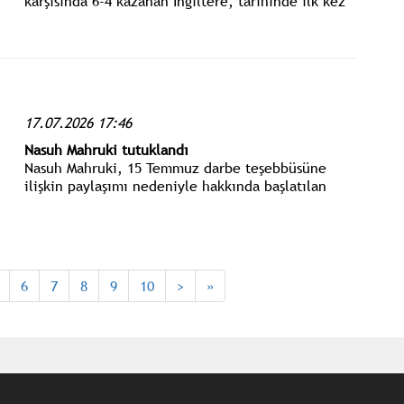
karşısında 6-4 kazanan İngiltere, tarihinde ilk kez
3'üncülük kürsüsüne çıktı.
17.07.2026 17:46
Nasuh Mahruki tutuklandı
Nasuh Mahruki, 15 Temmuz darbe teşebbüsüne
ilişkin paylaşımı nedeniyle hakkında başlatılan
soruşturma kapsamında "halkı kin ve düşmanlığa
tahrik veya aşağılama" suçundan tutuklandı.
6
7
8
9
10
>
»