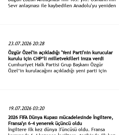
Sevr anlaşması ile kaybedilen Anadolu'yu yeniden
kazandıran Lozan Antlaşması 24 Temmuz 1923
yılında imzalanmıştı.
23.07.2026 20:28
Özgür Özel'in açıkladığı 'Yeni Parti'nin kurucular
kurulu için CHP’li milletvekilleri imza verdi
Cumhuriyet Halk Partisi Grup Başkanı Özgür
Özel’in kurulacağını açıkladığı yeni parti için
hazırlıklar devam ediyor.
19.07.2026 03:20
2026 FIFA Dünya Kupası mücadelesinde İngiltere,
Fransa'yı 6-4 yenerek üçüncü oldu
İngiltere ilk kez dünya 3'üncüsü oldu. Fransa