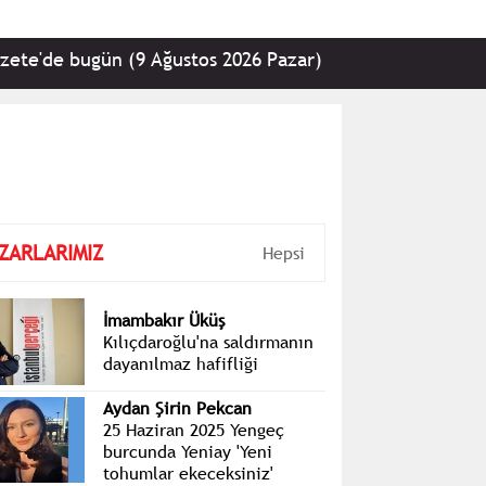
bugün (9 Ağustos 2026 Pazar)
•
Kemal Kılıçdaroğlu
ZARLARIMIZ
Hepsi
İmambakır Üküş
Kılıçdaroğlu'na saldırmanın
dayanılmaz hafifliği
Aydan Şirin Pekcan
25 Haziran 2025 Yengeç
burcunda Yeniay 'Yeni
tohumlar ekeceksiniz'