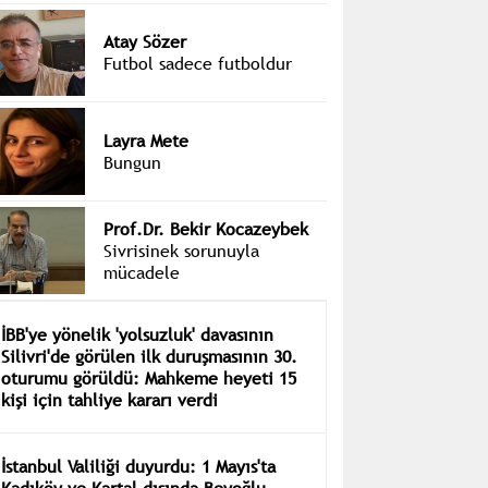
Atay Sözer
Futbol sadece futboldur
Layra Mete
Bungun
Prof.Dr. Bekir Kocazeybek
Sivrisinek sorunuyla
mücadele
İBB'ye yönelik 'yolsuzluk' davasının
Silivri'de görülen ilk duruşmasının 30.
oturumu görüldü: Mahkeme heyeti 15
kişi için tahliye kararı verdi
İstanbul Valiliği duyurdu: 1 Mayıs'ta
Kadıköy ve Kartal dışında Beyoğlu,