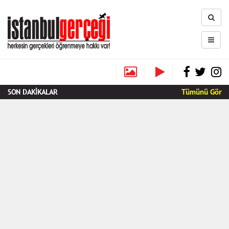
SON DAKİKALAR
Tümünü Gör