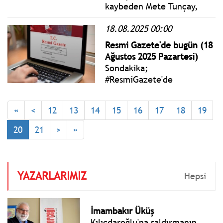
kaybeden Mete Tunçay,
bugün ikindi namazını
18.08.2025 00:00
müteakip Levent’teki Afet
Yolal Camii’nde kılınacak
Resmi Gazete'de bugün (18
cenaze namazından sonra
Ağustos 2025 Pazartesi)
Feriköy mezarlığına
Sondakika;
defnedilecek.
#ResmiGazete'de
yayımlanan 18 Ağustos 2025
Pazartesi yönetmelik,
«
<
12
13
14
15
16
17
18
19
genelge ve tebliğler
www.istanbulgercegi.com'da
20
21
>
»
takip edebilirsiniz.
YAZARLARIMIZ
Hepsi
İmambakır Üküş
Kılıçdaroğlu'na saldırmanın