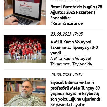
maçında Kanada'yı 3-0
Resmi Gazete'de bugün (25
yendi.
Ağustos 2025 Pazartesi)
Sondakika;
#ResmiGazete'de
yayımlanan 25 Ağustos 2025
23.08.2025 17:05
Pazartesi yönetmelik,
genelge ve tebliğler
A Milli Kadın Voleybol
www.istanbulgercegi.com'da
Takımımız, İspanya'yı 3-0
takip edebilirsiniz.
yendi
A Milli Kadın Voleybol
Takımımız, Tayland'da
düzenlenecek FIVB
18.08.2025 12:51
Kadınlar Dünya Voleybol
Şampiyonası'na galibiyetle
Siyaset bilimci ve tarih
başladı.
profesörü Mete Tunçay 89
yaşında hayatını kaybetti;
son yolculuğuna uğurlandı!
89 yaşında hayatını