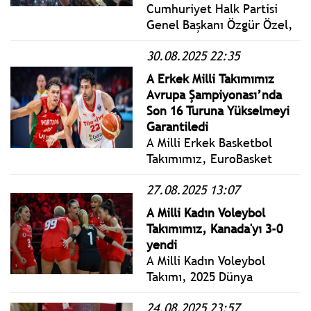
Cumhuriyet Halk Partisi
Genel Başkanı Özgür Özel,
Sinop’ta gerçekleştirilen
30.08.2025 22:35
Millet İradesine Sahip
Çıkıyor Mitingine katıldı.
A Erkek Milli Takımımız
Avrupa Şampiyonası’nda
Son 16 Turuna Yükselmeyi
Garantiledi
A Milli Erkek Basketbol
Takımımız, EuroBasket
2025 A Grubu 3. maçında
27.08.2025 13:07
Portekiz'i 95-54 mağlup etti
ve seriyi 3'e çıkardı!
A Milli Kadın Voleybol
Takımımız, Kanada'yı 3-0
yendi
A Milli Kadın Voleybol
Takımı, 2025 Dünya
Kadınlar Voleybol
24.08.2025 23:57
Şampiyonası E grubu son