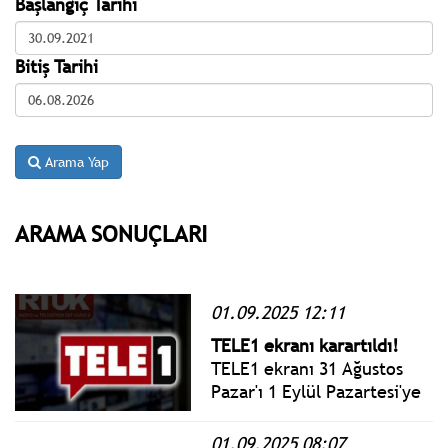
Başlangıç Tarihi
Bitiş Tarihi
Arama Yap
ARAMA SONUÇLARI
01.09.2025 12:11
TELE1 ekranı karartıldı!
TELE1 ekranı 31 Ağustos
Pazar'ı 1 Eylül Pazartesi'ye
bağlayan gece karartıldı.
TELE1, 5 gün süreyle kapalı
01.09.2025 08:07