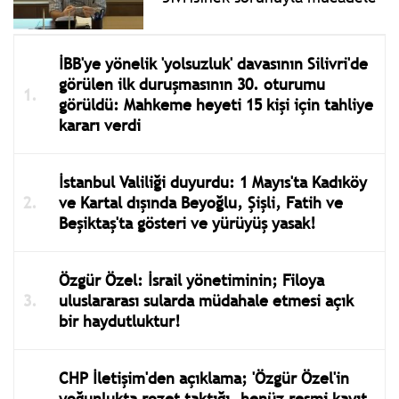
İBB'ye yönelik 'yolsuzluk' davasının Silivri'de
görülen ilk duruşmasının 30. oturumu
görüldü: Mahkeme heyeti 15 kişi için tahliye
kararı verdi
İstanbul Valiliği duyurdu: 1 Mayıs'ta Kadıköy
ve Kartal dışında Beyoğlu, Şişli, Fatih ve
Beşiktaş'ta gösteri ve yürüyüş yasak!
Özgür Özel: İsrail yönetiminin; Filoya
uluslararası sularda müdahale etmesi açık
bir haydutluktur!
CHP İletişim'den açıklama; 'Özgür Özel'in
yoğunlukta rozet taktığı, henüz resmi kayıt