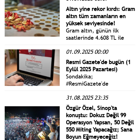
olacak.
Altın yine rekor kırdı: Gram
altın tüm zamanların en
yüksek seviyesinde!
Gram altın, günün ilk
saatlerinde 4.608 TL ile
tarihi zirvesini gördü. Gün
01.09.2025 00:00
içerisinde hafif bir
gerileme yaşansa da rekor
Resmi Gazete'de bugün (1
seviyelere yakın seyir
Eylül 2025 Pazartesi)
devam ediyor.
Sondakika;
#ResmiGazete'de
yayımlanan 1 Eylül 2025
31.08.2025 23:35
Pazartesi yönetmelik,
genelge ve tebliğler
Özgür Özel, Sinop'ta
www.istanbulgercegi.com'da
konuştu: Dokuz Değil 99
takip edebilirsiniz.
Operasyon Yapsan, 50 Değil
550 Miting Yapacağız; Sana
Boyun Eğmeyeceğiz!