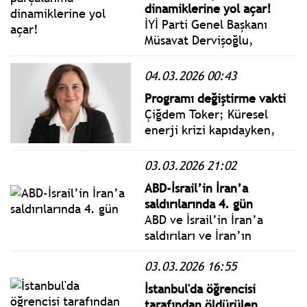
dinamiklerine yol açar!
İYİ Parti Genel Başkanı
Müsavat Dervişoğlu,
"Türkiye'nin savunması
gereken tez, her hal ve
04.03.2026 00:43
şartta İran'ın toprak
Programı değiştirme vakti
bütünlüğünün ve üniter
Çiğdem Toker; Küresel
devlet yapısının muhafaza
enerji krizi kapıdayken,
edilmesi olmalıdır." dedi.
Türkiye’de yüzde 16
enflasyon hedefi nasıl
03.03.2026 21:02
muhafaza edilecek? Böyle
ABD-İsrail’in İran’a
bir dert var mı?
saldırılarında 4. gün
ABD ve İsrail’in İran’a
saldırıları ve İran’ın
misilleme hamlelerinin
03.03.2026 16:55
dördüncü gününde can
kayıpları 7 ülkeye yayıldı.
İstanbul'da öğrencisi
İran Kızılhaçı, ülkede
tarafından öldürülen