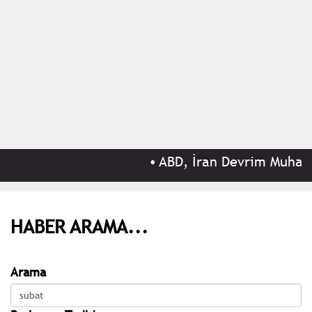
•
ABD, İran Devrim Muhafızla
HABER ARAMA...
Arama