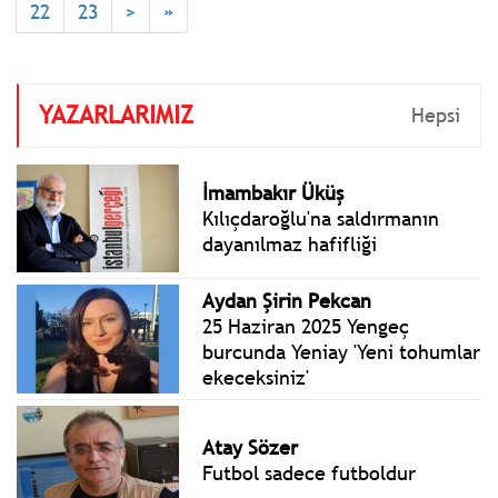
%31,53 artış ve on iki aylık
22
23
>
»
ortalamalara göre %33,39
artış olarak gerçekleşti.
YAZARLARIMIZ
Hepsi
İmambakır Üküş
Kılıçdaroğlu'na saldırmanın
dayanılmaz hafifliği
Aydan Şirin Pekcan
25 Haziran 2025 Yengeç
burcunda Yeniay 'Yeni tohumlar
ekeceksiniz'
Atay Sözer
Futbol sadece futboldur