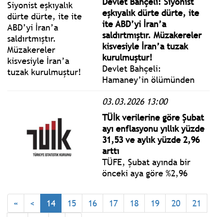
Devlet Bahçeli: Siyonist
eşkıyalık dürte dürte, ite
ite ABD’yi İran’a
saldırtmıştır. Müzakereler
kisvesiyle İran’a tuzak
kurulmuştur!
Devlet Bahçeli:
Hamaney’in ölümünden
sonra MOSSAD ajanlarının
03.03.2026 13:00
yıkıntılar altındaki anlık
görüntüleri kayda alarak
TÜİk verilerine göre Şubat
Netenyahu’nun ofisine
ayı enflasyonu yıllık yüzde
göndermesi dehşet
31,53 ve aylık yüzde 2,96
uyandıran bir organize
arttı
saldırganlığın göstergesi
TÜFE, Şubat ayında bir
değildir de nedir?
önceki aya göre %2,96
artış, bir önceki yılın Aralık
ayına göre %7,95 artış, bir
«
<
14
15
16
17
18
19
20
21
önceki yılın aynı ayına göre