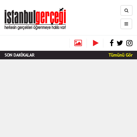
SON DAKİKALAR
Tümünü Gör