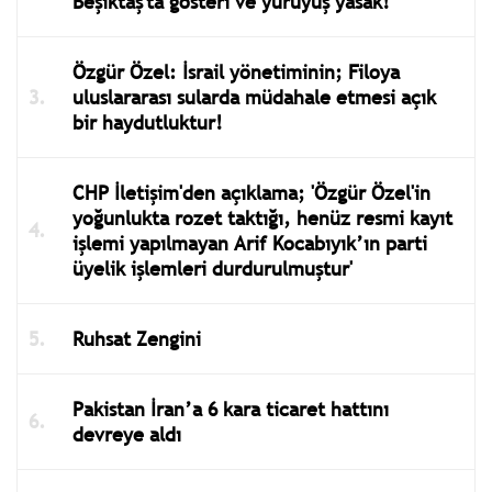
Beşiktaş'ta gösteri ve yürüyüş yasak!
Özgür Özel: İsrail yönetiminin; Filoya
uluslararası sularda müdahale etmesi açık
bir haydutluktur!
CHP İletişim'den açıklama; 'Özgür Özel'in
yoğunlukta rozet taktığı, henüz resmi kayıt
işlemi yapılmayan Arif Kocabıyık’ın parti
üyelik işlemleri durdurulmuştur'
Ruhsat Zengini
Pakistan İran’a 6 kara ticaret hattını
devreye aldı