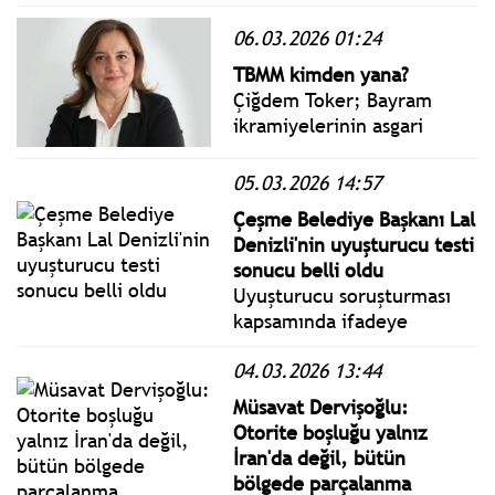
(EEK), ikinci toplantısını 5
Mart 2026 tarihinde
06.03.2026 01:24
gerçekleştirdi.
TBMM kimden yana?
Çiğdem Toker; Bayram
ikramiyelerinin asgari
ücrete endekslenmesi,
iktidarın geçmişte yaptığı
05.03.2026 14:57
gibi keyfî artışlarla
Çeşme Belediye Başkanı Lal
emeklilerin haklarını
Denizli'nin uyuşturucu testi
sınırlamasının da önüne
sonucu belli oldu
geçecektir.
Uyuşturucu soruşturması
kapsamında ifadeye
çağrılan Çeşme Belediye
04.03.2026 13:44
Başkanı Lal Denizli'nin
uyuşturucu testi negatif
Müsavat Dervişoğlu:
çıktı.
Otorite boşluğu yalnız
İran'da değil, bütün
bölgede parçalanma