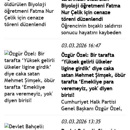
saldırılar nedeniyle
Biyoloji öğretmeni Fatma
hayatını kaybedenlerin
Nur Çelik için cenaze
sayısını 787 olarak duyurdu.
töreni düzenlendi
Öğrencinin bıçaklı saldırısı
sonucu hayatını kaybeden
biyoloji öğretmeni Fatma
03.03.2026 16:47
Nur Çelik için okulunda
tören düzenlendi. Çelik'in
Özgür Özel: Bir tarafta
cenazesi, dua ve alkışlarla
‘Yüksek gelirli ülkeler
yarın öğle vakti kılınacak
ligine girdik’ diye caka
namazın ardından
satan Mehmet Şimşek, öbür
defnedileceği Konya'ya
tarafta ‘Emekliye para
uğurlandı.
veremeyiz, yok' diyen
birisi!
Cumhuriyet Halk Partisi
Genel Başkanı Özgür Özel,
partisinin TBMM Grup
03.03.2026 13:35
Toplantısı’nda konuştu.