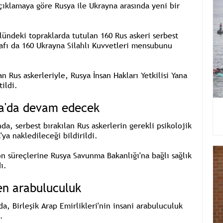
çıklamaya göre Rusya ile Ukrayna arasında yeni bir
lündeki topraklarda tutulan
160 Rus askeri
serbest
rafı da
160 Ukrayna Silahlı Kuvvetleri mensubunu
n Rus askerleriyle, Rusya İnsan Hakları Yetkilisi
Yana
ildi.
ya'da devam edecek
da, serbest bırakılan
Rus askerlerin
gerekli psikolojik
ya nakledileceği bildirildi.
on süreçlerine
Rusya Savunma Bakanlığı'na
bağlı sağlık
ı.
den arabuluculuk
nda,
Birleşik Arap Emirlikleri'nin
insani arabuluculuk
.