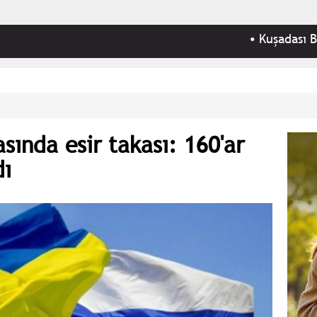
•
Kuşadası Belediyesi'
sında esir takası: 160'ar
dı