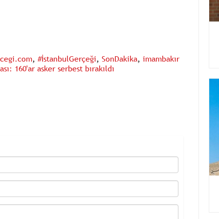
rcegi.com
,
#İstanbulGerçeği
,
SonDakika
,
imambakır
sı: 160'ar asker serbest bırakıldı