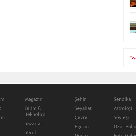
Tw
em
Magazin
Şehir
Sendika
t
Bilim &
Seyahat
Astroloji
Teknoloji
mi
Çevre
Söyleşi
Yazarlar
Eğitim
Özel Habe