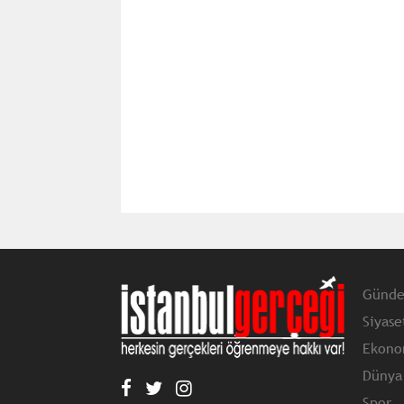
Günd
Siyase
Ekono
Dünya