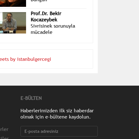
Layra Mete
Bungun
Prof.Dr. Bekir
Kocazeybek
Sivrisinek sorunuyla
mücadele
eets by istanbulgercegi
E-BÜLTEN
Haberlerimizden ilk siz haberdar
olmak için e-bültene kaydolun.
rler