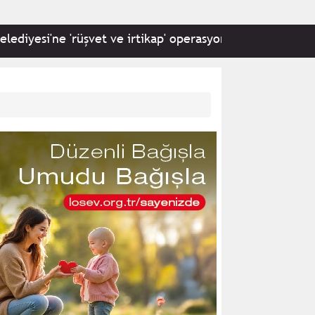
ne 'rüşvet ve irtikap' operasyonu: 22 kişi hakkında gözalt