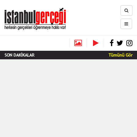
SON DAKİKALAR
Tümünü Gör