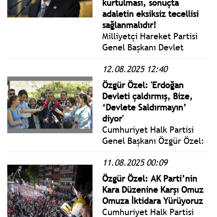
kurtulması, sonuçta
adaletin eksiksiz tecellisi
sağlanmalıdır!
Milliyetçi Hareket Partisi
Genel Başkanı Devlet
Bahçeli “İç ve Dış Siyasi
12.08.2025 12:40
Gündemle” ilgili yazılı
basın açıklaması yaptı.
Özgür Özel: 'Erdoğan
Bahçeli açıklamasında:
Devleti çaldırmış, Bize,
Milliyetçi Hareket Partisi
‘Devlete Saldırmayın’
samimiyet, sağduyu ve
diyor'
özveriyle komisyon
Cumhuriyet Halk Partisi
çalışmalarına katkı
Genel Başkanı Özgür Özel:
sunacaktır.
Bizde rüşvet yok, irtikap
11.08.2025 00:09
yok, yalan yok, zimmet
yok. Ama bize karşı iftira
Özgür Özel: AK Parti’nin
var arkadaşlar, suçumuz
Kara Düzenine Karşı Omuz
iktidara geliyor olmak. Biz
Omuza İktidara Yürüyoruz
iktidarı konuşmak yerine
Cumhuriyet Halk Partisi