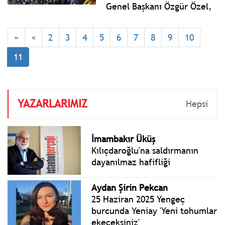
iftiraları konuşuyoruz.
Genel Başkanı Özgür Özel,
Tokat’ta gerçekleştirilen
Millet İradesine Sahip
«
<
2
3
4
5
6
7
8
9
10
Çıkıyor Mitingi’ne katıldı.
11
YAZARLARIMIZ
Hepsi
İmambakır Üküş
Kılıçdaroğlu'na saldırmanın
dayanılmaz hafifliği
Aydan Şirin Pekcan
25 Haziran 2025 Yengeç
burcunda Yeniay 'Yeni tohumlar
ekeceksiniz'