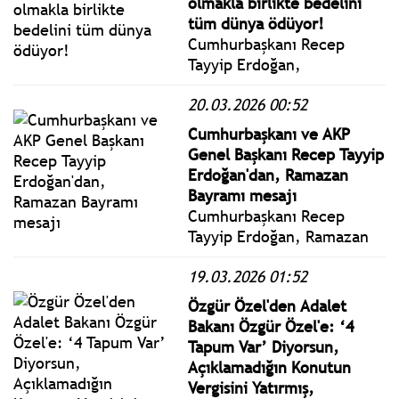
olmakla birlikte bedelini
savunma yapıyor.
tüm dünya ödüyor!
Cumhurbaşkanı Recep
Tayyip Erdoğan,
Cumhurbaşkanlığı
20.03.2026 00:52
Külliyesinde
gerçekleştirilen
Cumhurbaşkanı ve AKP
Cumhurbaşkanlığı Kabinesi
Genel Başkanı Recep Tayyip
Toplantısı’nın ardından
Erdoğan'dan, Ramazan
basın açıklaması yaptı.
Bayramı mesajı
Cumhurbaşkanı Recep
Tayyip Erdoğan, Ramazan
Bayramı dolayısıyla
19.03.2026 01:52
yayımladığı mesajında, tüm
vatandaşların Ramazan
Özgür Özel'den Adalet
Bayramı’nı tebrik etti.
Bakanı Özgür Özel'e: ‘4
Tapum Var’ Diyorsun,
Açıklamadığın Konutun
Vergisini Yatırmış,