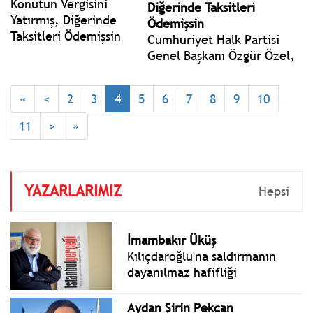
Diğerinde Taksitleri
Ödemişsin
Cumhuriyet Halk Partisi
Genel Başkanı Özgür Özel,
İstanbul Saraçhane’de, 19
Mart darbesinin birinci
«
<
2
3
4
5
6
7
8
9
10
yıldönümünde düzenlenen
Millet İradesine Sahip
11
>
»
Çıkıyor Mitingine katıldı.
YAZARLARIMIZ
Hepsi
İmambakır Üküş
Kılıçdaroğlu'na saldırmanın
dayanılmaz hafifliği
Aydan Şirin Pekcan