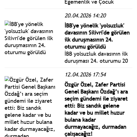
Egemenlik ve Çocuk
Bayramı aynı zamanda
20.04.2026 14:20
TBMM'nin kuruluşunun 106.
yılı. Bugün Türkiye Büyük
İBB'ye yönelik 'yolsuzluk'
Millet Meclisi 106 yıl önce
davasının Silivri'de görülen
23 Nisan 1920'de kuruldu.
ilk duruşmasının 24.
Cumhuriyetimizin
oturumu görüldü
temelleri o gün atıldı.
İBB yolsuzluk davasının ilk
duruşması 24. oturumu 20
Nisan 2026 Pazartesi bugün
12.04.2026 17:54
Silivri'de görüldü. İBB
Başkan Ekrem İmamoğlu ile
Özgür Özel, Zafer Partisi
tutuklu sanıklar hakim
Genel Başkanı Özdağ’ı ara
karşısında savunma
seçim gündemi ile ziyaret
yapmaya devam ediyor.
etti: Biz sandık gelene
kadar ve bu millet huzur
bulana kadar
durmayacağız, durmadan
çalışacağız!