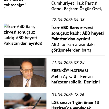
Cumhuriyet Halk Partisi
Genel Başkanı Özgür Özel,
Zafer Partisi Genel Başkanı
12.04.2026 04:38
Ümit Özdağ’ı Zafer Partisi
Genel Merkezi’nde ziyaret
İran-ABD Barış zirvesi
etti.: “Siyasi Etik Yasası
sonuçsuz kaldı; ABD heyeti
Konusunda AK Parti’nin
Pakistan'dan ayrıldı!
Sessiz Kalması Çok
ABD ile İran arasındaki
Manidar.”
görüşmelerden barış
çıkmadı. Pakistan'ın
başkenti İslamabad'da
11.04.2026 07:24
doğrudan görüşen ABD ve
ERENKÖY HATIЯASI
İran heyetleri barış için
Melih Aşık: Bir kentin
uzlaşamadı. ABD heyeti
hafızasını sildik. Denizini
Pakistan'dan ayrıldı.
daralttık, kıyısını kirlettik,
sokağını öldürdük.
03.04.2026 12:26
Çocuklarımıza bıraktığımız
LGS sınavı 1 gün önce 13
miras işte bu: Ne şehir...
Haziran'da yapılacak