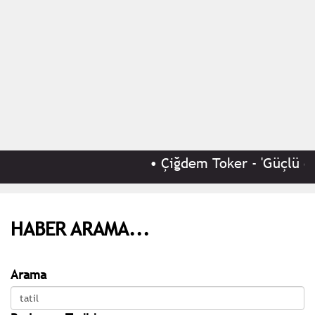
•
Çiğdem Toker - 'Güçlü ek
HABER ARAMA...
Arama