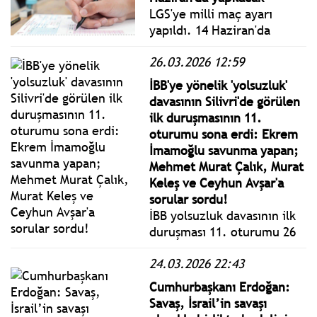
Ne mahalle… Uzaydan
LGS'ye milli maç ayarı
bakarsanız bir mezar taşı
yapıldı. 14 Haziran'da
ormanı...
yapılacağı açıklanan LGS
26.03.2026 12:59
sınavı hakkındaki son karar
açıklandı. Sınav 13
İBB'ye yönelik 'yolsuzluk'
Haziran'da yapılacak.
davasının Silivri'de görülen
ilk duruşmasının 11.
oturumu sona erdi: Ekrem
İmamoğlu savunma yapan;
Mehmet Murat Çalık, Murat
Keleş ve Ceyhun Avşar'a
sorular sordu!
İBB yolsuzluk davasının ilk
duruşması 11. oturumu 26
Mart 2026 Perşembe bugün
24.03.2026 22:43
Silivri'de görülüyor. İBB
Başkan Ekrem İmamoğlu ile
Cumhurbaşkanı Erdoğan:
tutuklu ve tutuksuz
Savaş, İsrail’in savaşı
sanıklar hakim karşısında