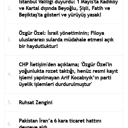
İstanbul Valiliği duyurdu: 1 Mayıs'ta Kadıköy
ve Kartal dışında Beyoğlu, Şişli, Fatih ve
Beşiktaş'ta gösteri ve yürüyüş yasak!
Özgür Özel: İsrail yönetiminin; Filoya
uluslararası sularda müdahale etmesi açık
bir haydutluktur!
CHP İletişim'den açıklama; 'Özgür Özel'in
yoğunlukta rozet taktığı, henüz resmi kayıt
işlemi yapılmayan Arif Kocabıyık’ın parti
üyelik işlemleri durdurulmuştur'
Ruhsat Zengini
Pakistan İran’a 6 kara ticaret hattını
devreye aldı