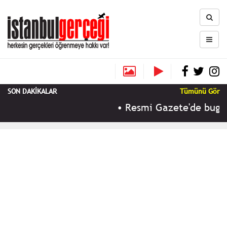
SON DAKİKALAR
Tümünü Gör
•
Resmi Gazete'de bugün 