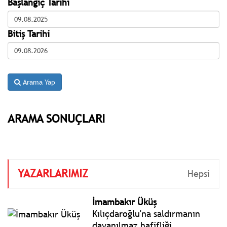
Başlangıç Tarihi
Bitiş Tarihi
Arama Yap
ARAMA SONUÇLARI
YAZARLARIMIZ
Hepsi
İmambakır Üküş
Kılıçdaroğlu'na saldırmanın
dayanılmaz hafifliği