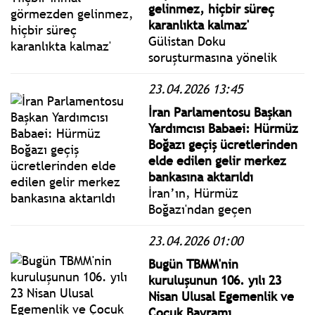
gerçekleştirilen Özel
gelinmez, hiçbir süreç
Oturuma katıldı
karanlıkta kalmaz'
Gülistan Doku
soruşturmasına yönelik
açıklamalarda bulunan
23.04.2026 13:45
İçişleri Bakanı Mustafa
Çiftçi, tek amaçlarının
İran Parlamentosu Başkan
dosyada karanlık bir nokta
Yardımcısı Babaei: Hürmüz
kalmaması olduğunu
Boğazı geçiş ücretlerinden
söyledi.
elde edilen gelir merkez
bankasına aktarıldı
İran’ın, Hürmüz
Boğazı'ndan geçen
gemilerden alınan transit
23.04.2026 01:00
ücretlerinden ilk kez gelir
elde ettiği belirtildi.
Bugün TBMM'nin
kuruluşunun 106. yılı 23
Nisan Ulusal Egemenlik ve
Çocuk Bayramı