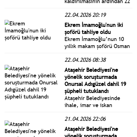
kaldırılmasının ardından 22
Nisan 2026 Çarşamba günü
22.04.2026 20:19
itibarıyla İBB Genel
Sekreter Yardımcılığı
Ekrem İmamoğlu'nun iki
görevine geri döndü.
şoförü tahliye oldu
Ekrem İmamoğlu’nun 10
yıllık makam şoförü Osman
Zekai Kırat ve diğer şoför
22.04.2026 08:38
Recep Cebeci'nin de
tahliye edildi.
Ataşehir Belediyesi'ne
yönelik soruşturmada
Onursal Adıgüzel dahil 19
şüpheli tutuklandı
Ataşehir Belediyesinde
ihale, imar ve iskan
işlemlerine ilişkin rüşvet
21.04.2026 22:06
alındığı iddiasıyla yürütülen
soruşturmada, aralarında
Ataşehir Belediyesi'ne
Belediye Başkanı Onursal
yönelik soruşturmada