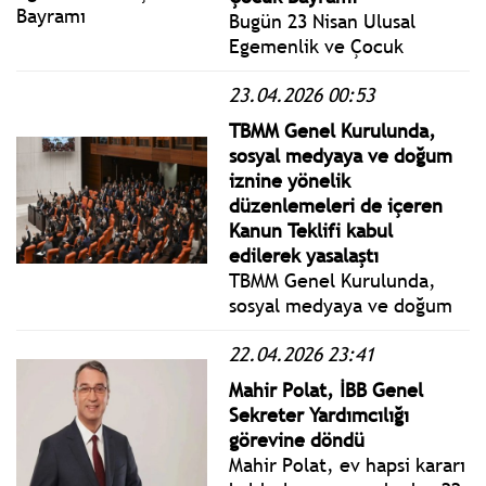
Bugün 23 Nisan Ulusal
Egemenlik ve Çocuk
Bayramı aynı zamanda
23.04.2026 00:53
TBMM'nin kuruluşunun 106.
yılı. Bugün Türkiye Büyük
TBMM Genel Kurulunda,
Millet Meclisi 106 yıl önce
sosyal medyaya ve doğum
23 Nisan 1920'de kuruldu.
iznine yönelik
Cumhuriyetimizin
düzenlemeleri de içeren
temelleri o gün atıldı.
Kanun Teklifi kabul
edilerek yasalaştı
TBMM Genel Kurulunda,
sosyal medyaya ve doğum
iznine yönelik
22.04.2026 23:41
düzenlemeleri de içeren
Sosyal Hizmetler Kanunu
Mahir Polat, İBB Genel
ve Bazı Kanunlarda
Sekreter Yardımcılığı
Değişiklik Yapılmasına Dair
görevine döndü
Kanun Teklifi kabul
Mahir Polat, ev hapsi kararı
edilerek yasalaştı.