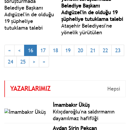
Adıgüzel'in de bulunduğu
Belediye Başkanı
20 kişiden 19'u tutuklandı.
Adıgüzel'in de olduğu 19
şüpheliye tutuklama talebi
Ataşehir Belediyesi'ne
yönelik yürütülen
soruşturma kapsamında,
Belediye Başkanı Onursal
«
<
16
17
18
19
20
21
22
23
Adıgüzel'in de bulunduğu
19 şüpheli tutuklanmaları
24
25
>
»
talebiyle nöbetçi sulh ceza
hakimliğine sevk edildi.
YAZARLARIMIZ
Hepsi
İmambakır Üküş
Kılıçdaroğlu'na saldırmanın
dayanılmaz hafifliği
Aydan Şirin Pekcan