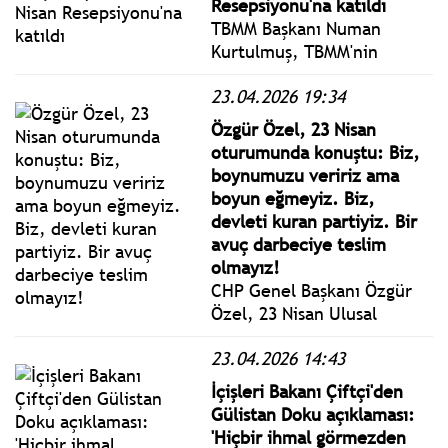
Resepsiyonu'na katıldı
TBMM Başkanı Numan
Kurtulmuş, TBMM'nin
açılışının 106. yılı ile 23
23.04.2026 19:34
Nisan Ulusal Egemenlik ve
Çocuk Bayramı dolayısıyla
Özgür Özel, 23 Nisan
resepsiyon verdi.
oturumunda konuştu: Biz,
boynumuzu veririz ama
boyun eğmeyiz. Biz,
devleti kuran partiyiz. Bir
avuç darbeciye teslim
olmayız!
CHP Genel Başkanı Özgür
Özel, 23 Nisan Ulusal
Egemenlik ve Çocuk
23.04.2026 14:43
Bayramı ile TBMM’nin
kuruluşunun 106’ncı
İçişleri Bakanı Çiftçi'den
yıldönümünde, TBMM
Gülistan Doku açıklaması:
Genel Kurulu’nda
'Hiçbir ihmal görmezden