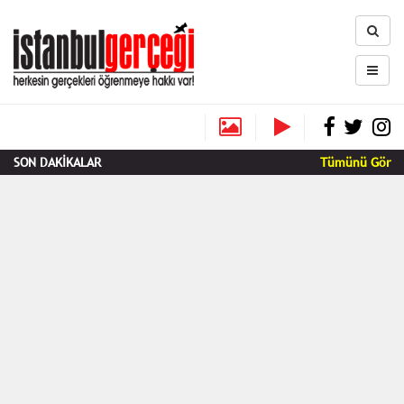
SON DAKİKALAR
Tümünü Gör