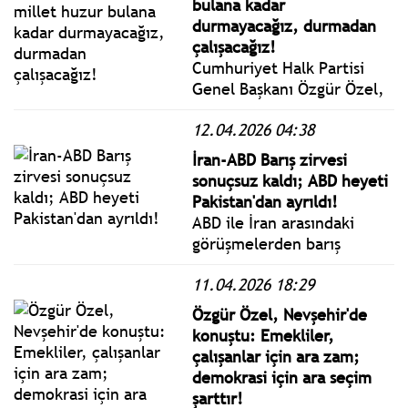
bulana kadar
durmayacağız, durmadan
çalışacağız!
Cumhuriyet Halk Partisi
Genel Başkanı Özgür Özel,
Zafer Partisi Genel Başkanı
12.04.2026 04:38
Ümit Özdağ’ı Zafer Partisi
Genel Merkezi’nde ziyaret
İran-ABD Barış zirvesi
etti.: “Siyasi Etik Yasası
sonuçsuz kaldı; ABD heyeti
Konusunda AK Parti’nin
Pakistan'dan ayrıldı!
Sessiz Kalması Çok
ABD ile İran arasındaki
Manidar.”
görüşmelerden barış
çıkmadı. Pakistan'ın
11.04.2026 18:29
başkenti İslamabad'da
doğrudan görüşen ABD ve
Özgür Özel, Nevşehir'de
İran heyetleri barış için
konuştu: Emekliler,
uzlaşamadı. ABD heyeti
çalışanlar için ara zam;
Pakistan'dan ayrıldı.
demokrasi için ara seçim
şarttır!