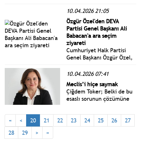
müzakere heyetinin
10.04.2026 21:05
İslamabad’a gidişini
ertelemişti. İran heyeti
Özgür Özel'den DEVA
ABD ile görüşmeler için
Partisi Genel Başkanı Ali
Pakistan’a gidiyor.
Babacan'a ara seçim
Görüşmelerde ABD’yi bu
ziyareti
kez Başkan Yardımcısı JD
Cumhuriyet Halk Partisi
Vance temsil edecek.
Genel Başkanı Özgür Özel,
DEVA Partisi Genel Başkanı
Ali Babacan ile partisinin
10.04.2026 07:41
genel merkezinde bir araya
Meclis’i hiçe saymak
geldi.
Çiğdem Toker; Belki de bu
esaslı sorunun çözümüne
giden yol, bugünkü
TBMM’nin, fonksiyonel
açıdan, kuvvetler ayrılığına
«
<
20
21
22
23
24
25
26
27
dayalı bir sistemin TBMM’si
28
29
>
»
olmadığını kabul etmekten