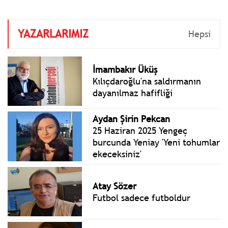
geçiyor.
YAZARLARIMIZ
Hepsi
İmambakır Üküş
Kılıçdaroğlu'na saldırmanın
dayanılmaz hafifliği
Aydan Şirin Pekcan
25 Haziran 2025 Yengeç
burcunda Yeniay 'Yeni tohumlar
ekeceksiniz'
Atay Sözer
Futbol sadece futboldur