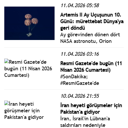
11.04.2026 05:58
Başkanı Donald Trump,
anlaşma olmaması
Artemis II Ay Uçuşunun 10.
durumunda saldırılara
Günü: mürettebat Dünya'ya
devam sinyali verirken,
geri döndü
İran ise taleplerini sıraladı.
Ay görevinden dönen dört
NASA astronotu, Orion
uzay aracıyla Dünya’ya
11.04.2026 03:16
hızlı bir dönüş
gerçekleştirirken, Güney
Resmi Gazete'de bugün (11
Kaliforniya açıklarındaki
Nisan 2026 Cumartesi)
Pasifik Okyanusu’na indi.
#SonDakika;
#ResmiGazete'de
yayımlanan 11 Nisan 2026
10.04.2026 21:55
Cumartesi yönetmelik,
genelge ve tebliğler
İran heyeti görüşmeler için
www.istanbulgercegi.com'da
Pakistan'a gidiyor
takip edebilirsiniz.
İran, İsrail'in Lübnan'a
saldırıları nedeniyle