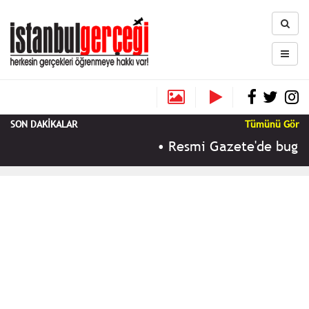
SON DAKİKALAR
Tümünü Gör
•
Resmi Gazete'de bugün (