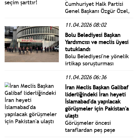
Cumhuriyet Halk Partisi
Genel Başkanı Özgür Özel,
Nevşehir’de
11.04.2026 08:02
gerçekleştirilen Millet
İradesine Sahip Çıkıyor
Bolu Belediyesi Başkan
Mitinginde konuştu.
Yardımcısı ve meclis üyesi
tutuklandı
Bolu Belediyesi'ne yönelik
irtikap soruşturması
kapsamında dün gözaltına
11.04.2026 06:36
alınan Belediye Başkan
Yardımcısı Leyla Beykoz ile
İran Meclis Başkan Galibaf
Belediye Meclis Üyesi
liderliğindeki İran heyeti
Aydan Özdemir tutuklandı.
İslamabad'da yapılacak
görüşmeler için Pakistan'a
ulaştı
Görüşmeler öncesi
taraflardan peş peşe
açıklamalar geliyor. ABD