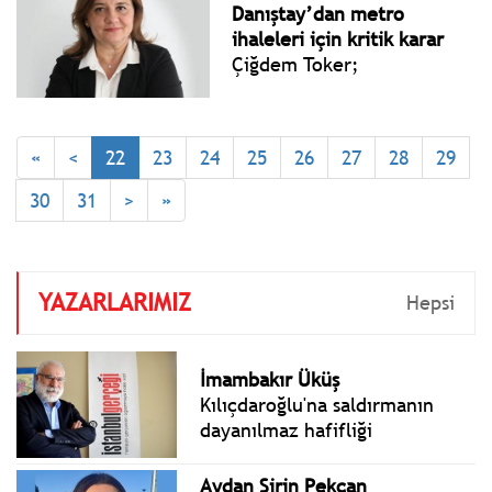
Başkan Ekrem İmamoğlu ile
Danıştay’dan metro
tutuklu sanıklar hakim
ihaleleri için kritik karar
karşısında savunma
Çiğdem Toker;
yapmaya devam ediyor.
«
<
22
23
24
25
26
27
28
29
30
31
>
»
YAZARLARIMIZ
Hepsi
İmambakır Üküş
Kılıçdaroğlu'na saldırmanın
dayanılmaz hafifliği
Aydan Şirin Pekcan