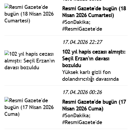
yaptı. Bir patlamaydı bu.
Resmi Gazete'de bugün (18
Duygu Türkiye’de
Nisan 2026 Cumartesi)
kadınlara, kimliklerini,
#SonDakika;
kişiliklerini, eşit haklarını
#ResmiGazete'de
hatırlattı.
yayımlanan 18 Nisan 2026
17.04.2026 22:27
Cumartesi yönetmelik,
genelge ve tebliğler
102 yıl hapis cezası almıştı:
www.istanbulgercegi.com'da
Seçil Erzan'ın davası
takip edebilirsiniz.
bozuldu
Yüksek karlı gizli fon
dolandırıcılığı davasında
102 yıl hapis cezasına
17.04.2026 00:26
çarptırılan Seçil Erzan
hakkındaki karar, istinaf
Resmi Gazete'de bugün (17
mahkemesince bozuldu.
Nisan 2026 Cuma)
Dosya yerel mahkemeye
#SonDakika;
gönderildi.
#ResmiGazete'de
yayımlanan 17 Nisan 2026