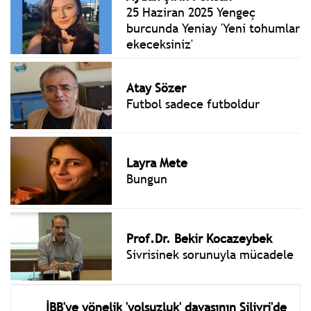
25 Haziran 2025 Yengeç
burcunda Yeniay 'Yeni tohumlar
ekeceksiniz'
Atay Sözer
Futbol sadece futboldur
Layra Mete
Bungun
Prof.Dr. Bekir Kocazeybek
Sivrisinek sorunuyla mücadele
İBB'ye yönelik 'yolsuzluk' davasının Silivri'de