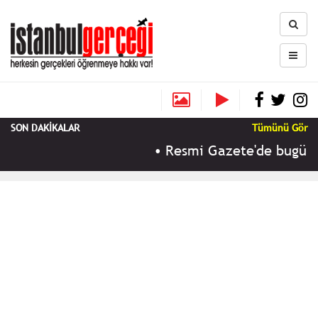
SON DAKİKALAR
Tümünü Gör
•
Resmi Gazete'de bugün (1