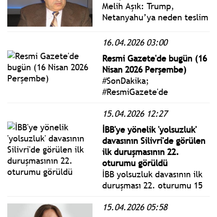
Melih Aşık: Trump,
karşısında savunma
Netanyahu’ya neden teslim
yapmaya devam ediyor.
olmuş? Çok saf veya ahmak
olduğundan mı? Yoksa
16.04.2026 03:00
Epstein dosyaları üzerinden
Resmi Gazete'de bugün (16
şantaja uğradığından mı?
Nisan 2026 Perşembe)
Orası belli değil...
#SonDakika;
#ResmiGazete'de
yayımlanan 16 Nisan 2026
15.04.2026 12:27
Perşembe yönetmelik,
genelge ve tebliğler
İBB'ye yönelik 'yolsuzluk'
www.istanbulgercegi.com'da
davasının Silivri'de görülen
takip edebilirsiniz.
ilk duruşmasının 22.
oturumu görüldü
İBB yolsuzluk davasının ilk
duruşması 22. oturumu 15
Nisan 2026 Çarşamba bugün
15.04.2026 05:58
Silivri'de görüldü. İBB