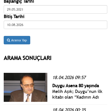
Başlangıç Tarihi
Bitiş Tarihi
Arama Yap
ARAMA SONUÇLARI
18.04.2026 09:57
Duygu Asena 80 yaşında
Melih Aşık; Duygu’nun ilk
kitabı olan “Kadının Adı
Yok” ilk yayınlandığı 1987
yılı içinde tam 40 baskı
18.04.2026 00:35