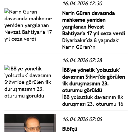
16.04.2026 12:30
Cuma yönetmelik, genelge
ve tebliğler
Narin Güran davasında
www.istanbulgercegi.com'da
mahkeme yeniden
takip edebilirsiniz.
yargılanan Nevzat
Bahtiyar'a 17 yıl ceza verdi
Diyarbakır'da 8 yaşındaki
Narin Güran'ın
öldürülmesine ilişkin
16.04.2026 07:28
yeniden yargılanan komşu
Nevzat Bahtiyar'a "nitelikli
İBB'ye yönelik 'yolsuzluk'
kasten öldürmeye yardım"
davasının Silivri'de görülen
suçundan 17 yıl hapis
ilk duruşmasının 23.
verildi.
oturumu görüldü
İBB yolsuzluk davasının ilk
duruşması 23. oturumu 16
Nisan 2026 Perşembe bugün
Silivri'de görüldü. İBB
16.04.2026 07:06
Başkan Ekrem İmamoğlu ile
Blöfçü
tutuklu sanıklar hakim