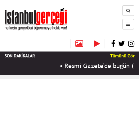
SON DAKİKALAR
Tümünü Gör
•
Resmi Gazete'de bugün (9 Ağ