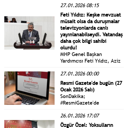
konuştu.
27.01.2026 08:15
ancak tutuksuz
yargılanıyor. Diğer sanıklar
Feti Yıldız: Keşke mevzuat
arasında çeşitli belediye
müsait olsa da duruşmalar
başkanları ve yöneticiler de
televizyonlarda canlı
bulunuyor.
yayınlanabilseydi. Vatandaş
daha çok bilgi sahibi
olurdu!
MHP Genel Başkan
Yardımcısı Feti Yıldız, Aziz
İhsan Aktaş davası öncesi
27.01.2026 00:00
yaptığı değerlendirmede:
"Keşke mevzuat müsait olsa
Resmi Gazete'de bugün (27
da duruşmalar
Ocak 2026 Salı)
televizyonlarda canlı
SonDakika;
yayınlanabilseydi. Vatandaş
#ResmiGazete'de
daha çok bilgi sahibi
yayımlanan 27 Ocak 2026
olurdu."
26.01.2026 17:07
Salı yönetmelik, genelge
ve tebliğler
Özgür Özel: Yoksulların