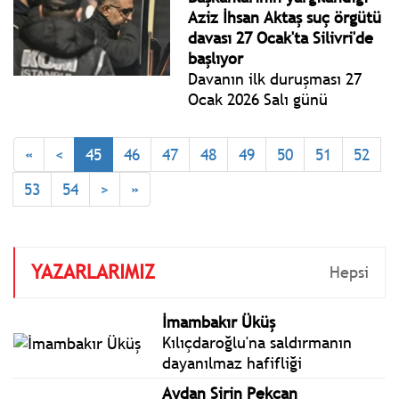
mesnetsiz ve tamamen
Aziz İhsan Aktaş suç örgütü
hayal ürünü iddialar
davası 27 Ocak'ta Silivri'de
dolaşıma sokulmaktadır.
başlıyor
Davanın ilk duruşması 27
Ocak 2026 Salı günü
Silivri’deki İstanbul 1. Ağır
Ceza Mahkemesi’nde
«
<
45
46
47
48
49
50
51
52
görülecek. Duruşma süreci
27 Ocak – 20 Şubat 2026
53
54
>
»
tarihleri arasında planlandı.
YAZARLARIMIZ
Hepsi
İmambakır Üküş
Kılıçdaroğlu'na saldırmanın
dayanılmaz hafifliği
Aydan Şirin Pekcan