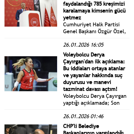
www.istanbulgercegi.com'da
faydalandığı 785 kreşimizi
takip edebilirsiniz.
karalamaya kimsenin gücü
yetmez
Cumhuriyet Halk Partisi
Genel Başkanı Özgür Özel,
Cumhurbaşkanlığı Aday
26.01.2026 16:05
Ofisi Yürütme Kurulu
Toplantısına başkanlık etti.
Voleybolcu Derya
Çayırgan'dan ilk açıklama:
Bu iddiaları ortaya atanlar
ve yayanlar hakkında suç
duyurusu ve manevi
tazminat davası açtım!
Voleybolcu Derya Çayırgan
yaptığı açıklamada; Son
günlerde şahsımla ilgili
26.01.2026 01:46
olarak sosyal medya
platformlarında ve bazı
CHP'li Belediye
mecralarda, gerçek dışı,
Başkanlarının yargılandığı