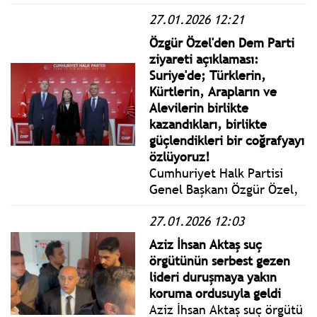
başkanlarına rüşvet vererek
27.01.2026 12:21
ihaleleri organize ettiği
iddiasıyla 33'ü tutuklu 200
Özgür Özel'den Dem Parti
sanık hakkında açılan
ziyareti açıklaması:
davanın ilk duruşmasının ilk
Suriye'de; Türklerin,
oturumu tamamlandı.
Kürtlerin, Arapların ve
Alevilerin birlikte
kazandıkları, birlikte
güçlendikleri bir coğrafyayı
özlüyoruz!
Cumhuriyet Halk Partisi
Genel Başkanı Özgür Özel,
Halkların Eşitlik ve
27.01.2026 12:03
Demokrasi Partisi Eş Genel
Başkanları Tülay
Aziz İhsan Aktaş suç
Hatimoğulları ve Tuncer
örgütünün serbest gezen
Bakırhan’ı partisinin genel
lideri duruşmaya yakın
merkezinde kabul etti.
koruma ordusuyla geldi
Aziz İhsan Aktaş suç örgütü