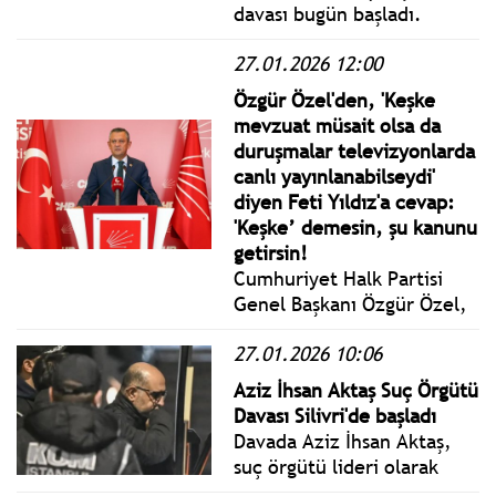
davası bugün başladı.
İstanbul 1. Ağır Ceza
27.01.2026 12:00
Mahkemesi’nde Silivri’deki
duruşma salonunda toplam
Özgür Özel'den, 'Keşke
200 sanık hakim karşısına
mevzuat müsait olsa da
çıktı.
duruşmalar televizyonlarda
canlı yayınlanabilseydi'
diyen Feti Yıldız'a cevap:
'Keşke’ demesin, şu kanunu
getirsin!
Cumhuriyet Halk Partisi
Genel Başkanı Özgür Özel,
DEM Parti eş genel
27.01.2026 10:06
başkanları ziyareti basın
açıklamasında MHP Genel
Aziz İhsan Aktaş Suç Örgütü
Başkan Yardımcısı Feti
Davası Silivri'de başladı
Yıldız’ın Aziz İhsan Aktaş
Davada Aziz İhsan Aktaş,
davasına yönelik
suç örgütü lideri olarak
değerlendirmeleri hakkında
iddianamede yer alıyor