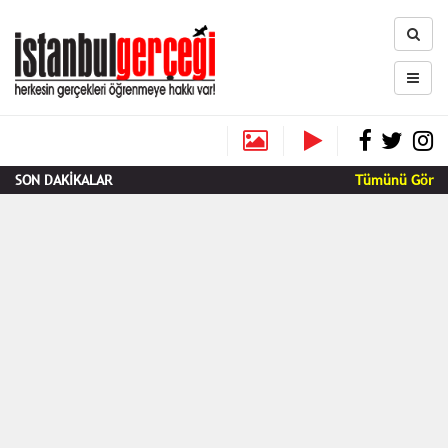
SON DAKİKALAR
Tümünü Gör