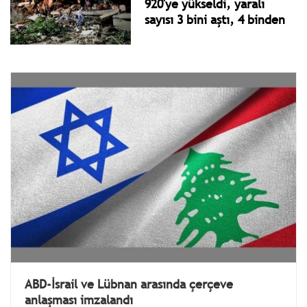
920'ye yükseldi, yaralı
sayısı 3 bini aştı, 4 binden
fazla kişi sokakta
ABD-İsrail ve Lübnan arasında çerçeve
anlaşması imzalandı