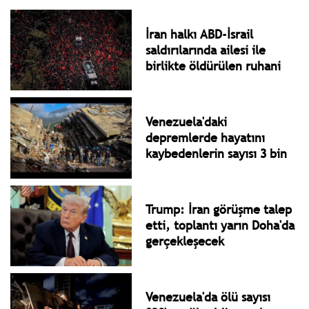
İran halkı ABD-İsrail
saldırılarında ailesi ile
birlikte öldürülen ruhani
lider Ali Hamaney'e veda
ediyor
Venezuela'daki
depremlerde hayatını
kaybedenlerin sayısı 3 bin
535'e yükseldi
Trump: İran görüşme talep
etti, toplantı yarın Doha'da
gerçekleşecek
Venezuela'da ölü sayısı