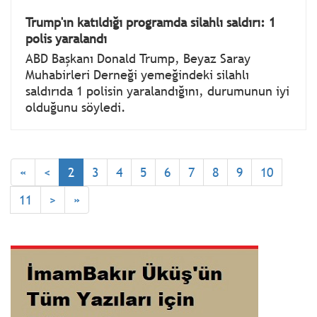
Trump'ın katıldığı programda silahlı saldırı: 1
polis yaralandı
ABD Başkanı Donald Trump, Beyaz Saray
Muhabirleri Derneği yemeğindeki silahlı
saldırıda 1 polisin yaralandığını, durumunun iyi
olduğunu söyledi.
«
<
2
3
4
5
6
7
8
9
10
11
>
»