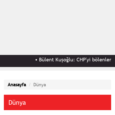
•
Bülent Kuşoğlu: CHP'yi bölenler Sarayla ça
Anasayfa
Dünya
Dünya