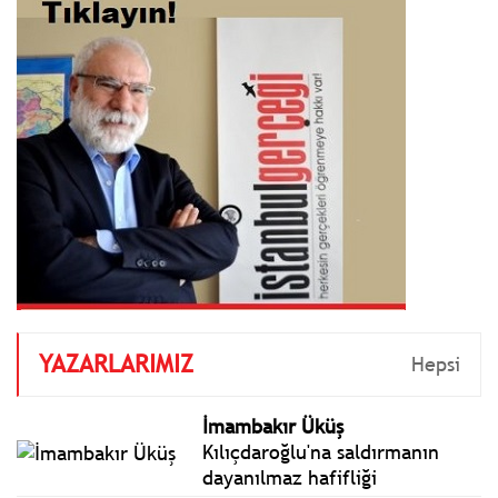
YAZARLARIMIZ
Hepsi
İmambakır Üküş
Kılıçdaroğlu'na saldırmanın
dayanılmaz hafifliği