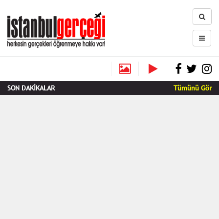
SON DAKİKALAR
Tümünü Gör