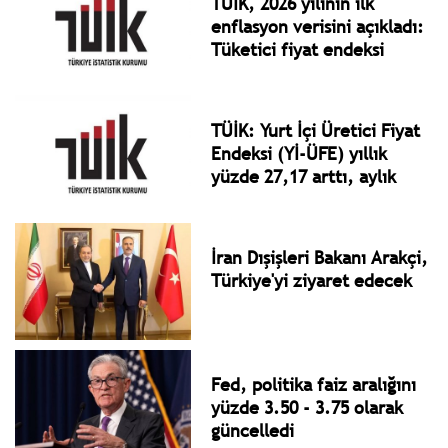
TÜİK, 2026 yılının ilk
enflasyon verisini açıkladı:
Tüketici fiyat endeksi
(TÜFE) yıllık yüzde 30,65
arttı, aylık yüzde 4,84 arttı
TÜİK: Yurt İçi Üretici Fiyat
Endeksi (Yİ-ÜFE) yıllık
yüzde 27,17 arttı, aylık
yüzde 2,67 arttı
İran Dışişleri Bakanı Arakçi,
Türkiye'yi ziyaret edecek
Fed, politika faiz aralığını
yüzde 3.50 - 3.75 olarak
güncelledi