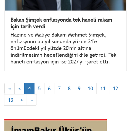
Bakan Şimşek enflasyonda tek haneli rakam
için tarih verdi
Hazine ve Maliye Bakanı Mehmet Şimşek,
enflasyonu bu yıl sonunda yüzde 31'e
önümüzdeki yıl yüzde 20'nin altına
indirilmesinin hedeflendiğini dile getirdi. Tek
haneli enflasyon için ise 2027'yi işaret etti.
«
<
4
5
6
7
8
9
10
11
12
13
>
»