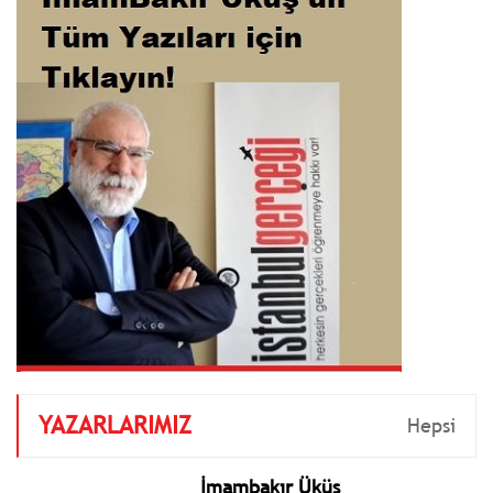
YAZARLARIMIZ
Hepsi
İmambakır Üküş