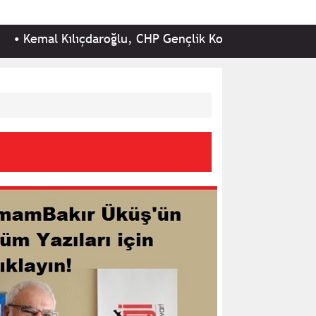
çdaroğlu, CHP Gençlik Kolları Başkanı ve yönetimini kabul