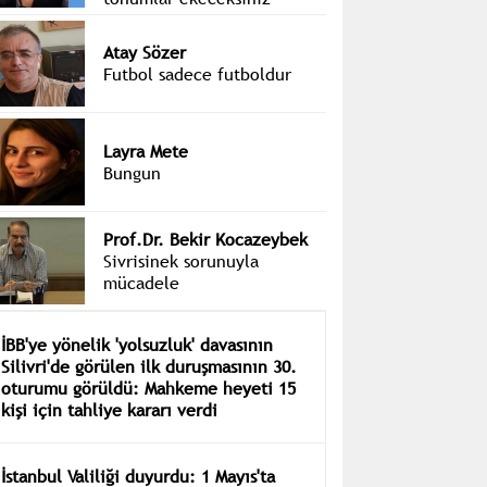
Atay Sözer
Futbol sadece futboldur
Layra Mete
Bungun
Prof.Dr. Bekir Kocazeybek
Sivrisinek sorunuyla
mücadele
İBB'ye yönelik 'yolsuzluk' davasının
Silivri'de görülen ilk duruşmasının 30.
oturumu görüldü: Mahkeme heyeti 15
kişi için tahliye kararı verdi
İstanbul Valiliği duyurdu: 1 Mayıs'ta
Kadıköy ve Kartal dışında Beyoğlu,
Şişli, Fatih ve Beşiktaş'ta gösteri ve