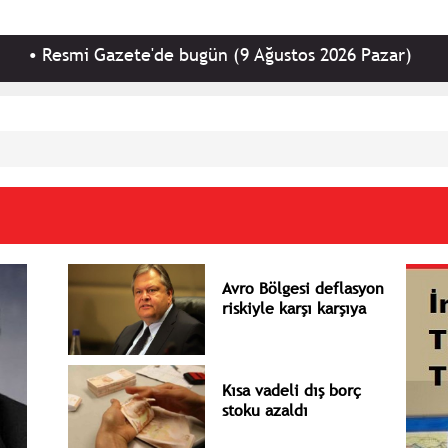
ete'de bugün (9 Ağustos 2026 Pazar)
•
Kemal Kılı
Avro Bölgesi deflasyon
riskiyle karşı karşıya
Kısa vadeli dış borç
stoku azaldı