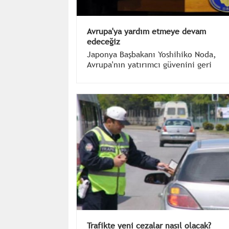
Avrupa'ya yardım etmeye devam
edeceğiz
Japonya Başbakanı Yoshihiko Noda,
Avrupa'nın yatırımcı güvenini geri
kazanabileceğini göstermesi halinde
Japonya'nın Avrupa'ya yardım etmeye
devam edeceğini bildirdi.
Trafikte yeni cezalar nasıl olacak?