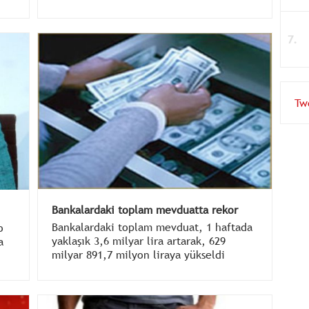
yükselişe geçti ve kararsız seyir bu
dakikalara kadar varlığını sürdürdü.
Tw
Bankalardaki toplam mevduatta rekor
Bankalardaki toplam mevduat, 1 haftada
o
yaklaşık 3,6 milyar lira artarak, 629
a
milyar 891,7 milyon liraya yükseldi