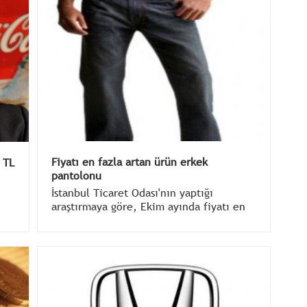
Fiyatı en fazla artan ürün erkek
 TL
pantolonu
İstanbul Ticaret Odası'nın yaptığı
araştırmaya göre, Ekim ayında fiyatı en
fazla artan ürün yüzde 67.01 ile erkek
ı.
pantolonu olurken, fiyatı en fazla azalan
ürün ise yüzde -18.08 ile lahana oldu.