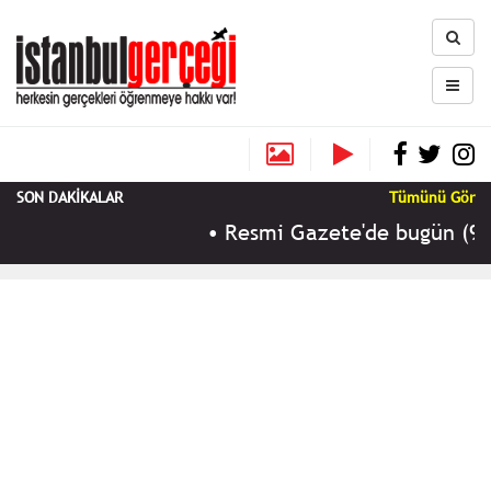
SON DAKİKALAR
Tümünü Gör
•
Resmi Gazete'de bugün (9 Ağu