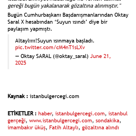
gereği bugün yakalanarak gözaltına alınmıştır."
Bugün Cumhurbaşkanı Başdanışmanlarından Oktay
Saral X hesabından ‘Suyun ısındı’ diye bir
paylaşım yapmıştı.
Altaylıııı!Suyun ısınmaya başladı.
pic.twitter.com/cM4nT1sLXv
— Oktay SARAL (@oktay_saral)
June 21,
2025
Kaynak :
istanbulgercegi.com
ETİKETLER :
haber
,
istanbulgercegi.com
,
istanbul
gerçeği
,
www.istanbulgercegi.com
,
sondakika
,
imambakır üküş
,
Fatih Altaylı
,
gözaltına alındı