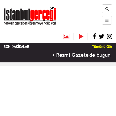
SON DAKİKALAR
Tümünü Gör
•
Resmi Gazete'de bugün (9 Ağ