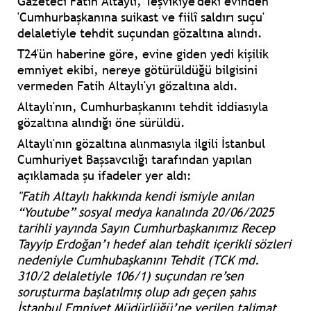
Gazeteci
Fatih Altaylı
, Teşvikiye'deki evinden
'Cumhurbaşkanına suikast ve fiilî saldırı suçu'
delaletiyle tehdit suçundan gözaltına alındı.
T24'ün haberine göre, evine giden yedi kişilik
emniyet ekibi, nereye götürüldüğü bilgisini
vermeden Fatih Altaylı'yı gözaltına aldı.
Altaylı'nın, Cumhurbaşkanını tehdit iddiasıyla
gözaltına alındığı öne sürüldü.
Altaylı'nın gözaltına alınmasıyla ilgili İstanbul
Cumhuriyet Başsavcılığı tarafından yapılan
açıklamada şu ifadeler yer aldı:
"Fatih Altaylı hakkında kendi ismiyle anılan
“Youtube” sosyal medya kanalında 20/06/2025
tarihli yayında Sayın Cumhurbaşkanımız Recep
Tayyip Erdoğan’ı hedef alan tehdit içerikli sözleri
nedeniyle Cumhubaşkanını Tehdit (TCK md.
310/2 delaletiyle 106/1) suçundan re’sen
soruşturma başlatılmış olup adı geçen şahıs
İstanbul Emniyet Müdürlüğü’ne verilen talimat