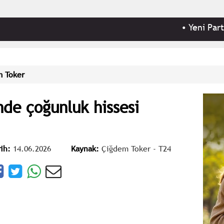
•
Yeni Parti'ye; 
 Toker
de çoğunluk hissesi
rih:
14.06.2026
Kaynak:
Çiğdem Toker - T24