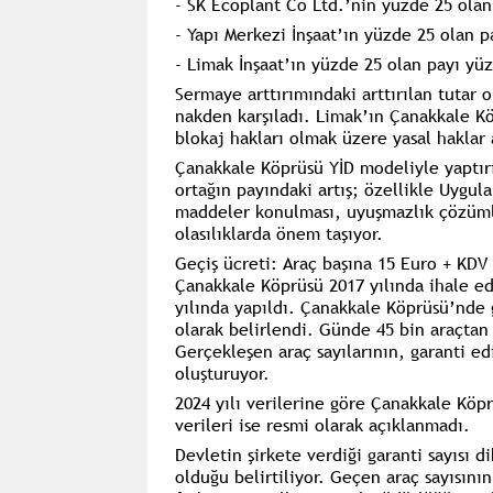
- SK Ecoplant Co Ltd.’nin yüzde 25 olan
- Yapı Merkezi İnşaat’ın yüzde 25 olan p
- Limak İnşaat’ın yüzde 25 olan payı yüz
Sermaye arttırımındaki arttırılan tutar 
nakden karşıladı. Limak’ın Çanakkale K
blokaj hakları olmak üzere yasal haklar a
Çanakkale Köprüsü YİD modeliyle yaptırı
ortağın payındaki artış; özellikle Uygu
maddeler konulması, uyuşmazlık çözümler
olasılıklarda önem taşıyor.
Geçiş ücreti: Araç başına 15 Euro + KDV
Çanakkale Köprüsü 2017 yılında ihale edi
yılında yapıldı. Çanakkale Köprüsü’nde 
olarak belirlendi. Günde 45 bin araçtan y
Gerçekleşen araç sayılarının, garanti e
oluşturuyor.
2024 yılı verilerine göre Çanakkale Köpr
verileri ise resmi olarak açıklanmadı.
Devletin şirkete verdiği garanti sayısı 
olduğu belirtiliyor. Geçen araç sayısını