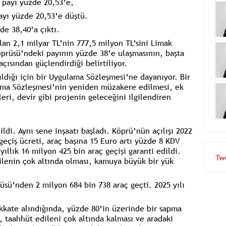
 payı yüzde 20,53’e,
ayı yüzde 20,53’e düştü.
de 38,40’a çıktı.
olan 2,1 milyar TL’nin 777,5 milyon TL’sini Limak
öprüsü’ndeki payının yüzde 38’e ulaşmasının, başta
çısından güçlendirdiği belirtiliyor.
ldığı için bir Uygulama Sözleşmesi’ne dayanıyor. Bir
lama Sözleşmesi’nin yeniden müzakere edilmesi, ek
i, devir gibi projenin geleceğini ilgilendiren
ldi. Aynı sene inşaatı başladı. Köprü’nün açılışı 2022
geçiş ücreti, araç başına 15 Euro artı yüzde 8 KDV
ıllık 16 milyon 425 bin araç geçişi garanti edildi.
dilenin çok altında olması, kamuya büyük bir yük
Tw
üsü’nden 2 milyon 684 bin 738 araç geçti. 2025 yılı
dikkate alındığında, yüzde 80’in üzerinde bir sapma
n, taahhüt edileni çok altında kalması ve aradaki