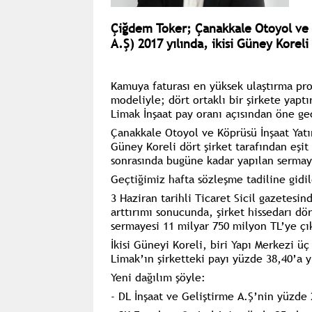
Çiğdem Toker; Çanakkale Otoyol ve 
A.Ş) 2017 yılında, ikisi Güney Koreli
Kamuya faturası en yüksek ulaştırma proj
modeliyle; dört ortaklı bir şirkete yaptı
Limak İnşaat pay oranı açısından öne geç
Çanakkale Otoyol ve Köprüsü İnşaat Yatır
Güney Koreli dört şirket tarafından eşit
sonrasında bugüne kadar yapılan sermaye
Geçtiğimiz hafta sözleşme tadiline gidil
3 Haziran tarihli Ticaret Sicil gazetesi
arttırımı sonucunda, şirket hissedarı dört
sermayesi 11 milyar 750 milyon TL’ye çık
İkisi Güneyi Koreli, biri Yapı Merkezi ü
Limak’ın şirketteki payı yüzde 38,40’a y
Yeni dağılım şöyle:
- DL İnşaat ve Geliştirme A.Ş’nin yüzde