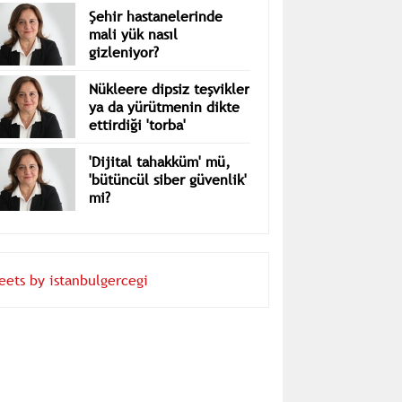
Şehir hastanelerinde
mali yük nasıl
gizleniyor?
Nükleere dipsiz teşvikler
ya da yürütmenin dikte
ettirdiği 'torba'
'Dijital tahakküm' mü,
'bütüncül siber güvenlik'
mi?
eets by istanbulgercegi