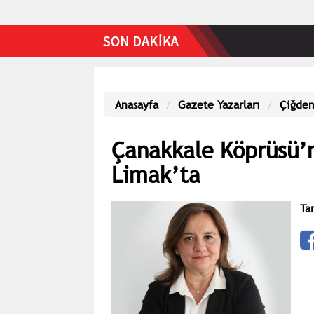
Anasayfa
Gazete Yazarları
Çiğdem
Çanakkale Köprüsü’n
Limak’ta
Ta