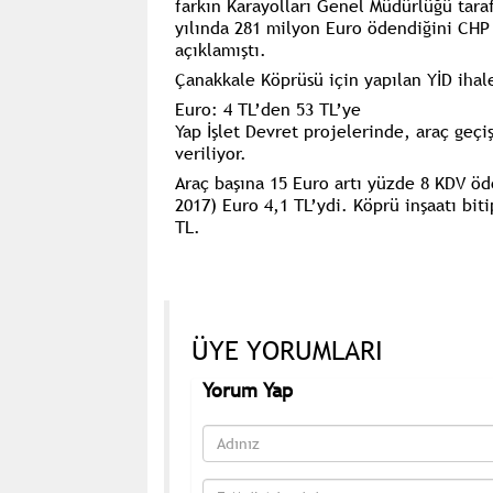
farkın Karayolları Genel Müdürlüğü tara
yılında 281 milyon Euro ödendiğini CHP
açıklamıştı.
Çanakkale Köprüsü için yapılan YİD ihales
Euro: 4 TL’den 53 TL’ye
Yap İşlet Devret projelerinde, araç geçi
veriliyor.
Araç başına 15 Euro artı yüzde 8 KDV ö
2017) Euro 4,1 TL’ydi. Köprü inşaatı biti
TL.
ÜYE YORUMLARI
Yorum Yap