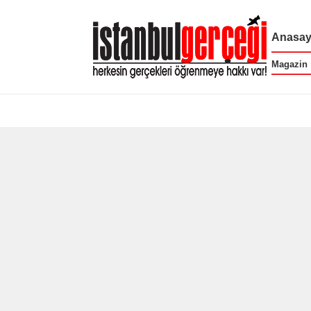
Anasay
Magazin