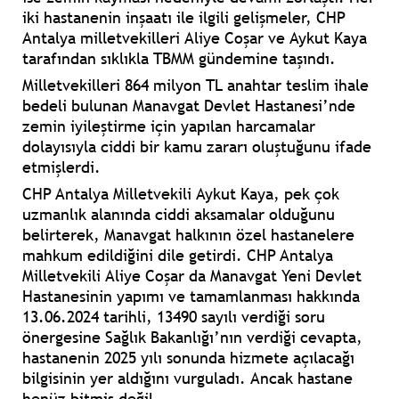
iki hastanenin inşaatı ile ilgili gelişmeler, CHP
Antalya milletvekilleri
Aliye Coşar
ve
Aykut Kaya
tarafından sıklıkla TBMM gündemine taşındı.
Milletvekilleri 864 milyon TL anahtar teslim ihale
bedeli bulunan Manavgat Devlet Hastanesi’nde
zemin iyileştirme için yapılan harcamalar
dolayısıyla ciddi bir kamu zararı oluştuğunu ifade
etmişlerdi.
CHP Antalya Milletvekili
Aykut Kaya
, pek çok
uzmanlık alanında ciddi aksamalar olduğunu
belirterek, Manavgat halkının özel hastanelere
mahkum edildiğini dile getirdi. CHP Antalya
Milletvekili Aliye Coşar da
Manavgat Yeni Devlet
Hastanesinin yapımı ve tamamlanması hakkında
13.06.2024 tarihli, 13490 sayılı verdiği soru
önergesine Sağlık Bakanlığı’nın verdiği cevapta,
hastanenin 2025 yılı sonunda hizmete açılacağı
bilgisinin yer aldığını vurguladı. Ancak hastane
henüz bitmiş değil…