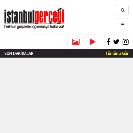
SON DAKİKALAR
Tümünü Gör