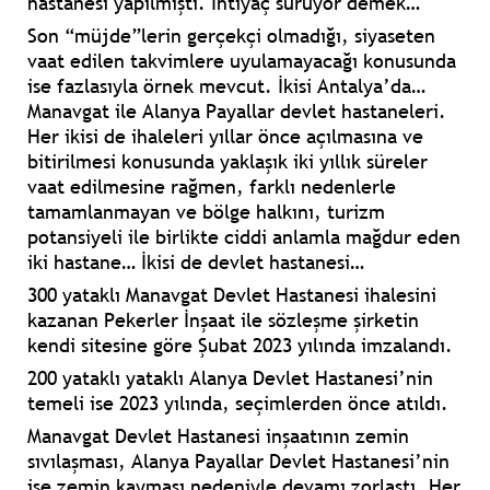
hastanesi yapılmıştı. İhtiyaç sürüyor demek…
Son “müjde”lerin gerçekçi olmadığı, siyaseten
vaat edilen takvimlere uyulamayacağı konusunda
ise fazlasıyla örnek mevcut. İkisi Antalya’da…
Manavgat ile Alanya Payallar devlet hastaneleri.
Her ikisi de ihaleleri yıllar önce açılmasına ve
bitirilmesi konusunda yaklaşık iki yıllık süreler
vaat edilmesine rağmen, farklı nedenlerle
tamamlanmayan ve bölge halkını, turizm
potansiyeli ile birlikte ciddi anlamla mağdur eden
iki hastane… İkisi de devlet hastanesi…
300 yataklı Manavgat Devlet Hastanesi ihalesini
kazanan Pekerler İnşaat ile sözleşme şirketin
kendi sitesine göre Şubat 2023 yılında imzalandı.
200 yataklı yataklı Alanya Devlet Hastanesi’nin
temeli ise 2023 yılında, seçimlerden önce atıldı.
Manavgat Devlet Hastanesi inşaatının zemin
sıvılaşması, Alanya Payallar Devlet Hastanesi’nin
ise zemin kayması nedeniyle devamı zorlaştı. Her