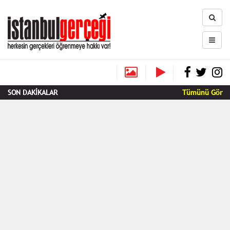
SON DAKİKALAR
Tümünü Gör