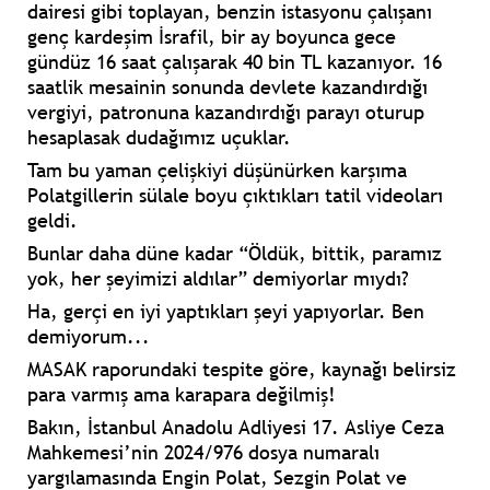
dairesi gibi toplayan, benzin istasyonu çalışanı
genç kardeşim İsrafil, bir ay boyunca gece
gündüz 16 saat çalışarak 40 bin TL kazanıyor. 16
saatlik mesainin sonunda devlete kazandırdığı
vergiyi, patronuna kazandırdığı parayı oturup
hesaplasak dudağımız uçuklar.
Tam bu yaman çelişkiyi düşünürken karşıma
Polatgillerin sülale boyu çıktıkları tatil videoları
geldi.
Bunlar daha düne kadar “Öldük, bittik, paramız
yok, her şeyimizi aldılar” demiyorlar mıydı?
Ha, gerçi en iyi yaptıkları şeyi yapıyorlar. Ben
demiyorum...
MASAK raporundaki tespite göre, kaynağı belirsiz
para varmış ama karapara değilmiş!
Bakın, İstanbul Anadolu Adliyesi 17. Asliye Ceza
Mahkemesi’nin 2024/976 dosya numaralı
yargılamasında Engin Polat, Sezgin Polat ve