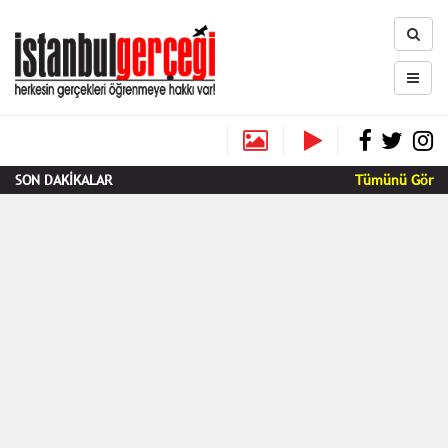
SON DAKİKALAR
Tümünü Gör