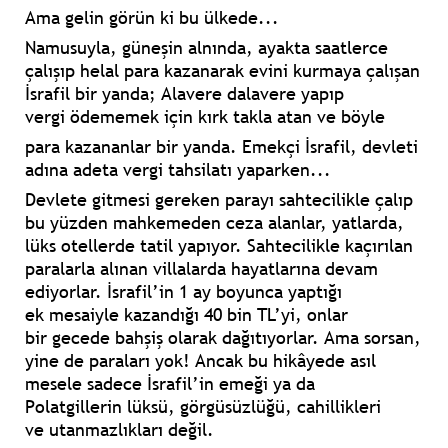
Ama gelin görün ki bu ülkede...
Namusuyla, güneşin alnında, ayakta
saatlerce
çalışıp helal para kazanarak
evini kurmaya çalışan
İsrafil bir yanda;
Alavere dalavere yapıp
vergi
ödememek için kırk takla atan ve böyle
para kazananlar bir yanda.
Emekçi İsrafil, devleti
adına adeta
vergi tahsilatı yaparken...
Devlete gitmesi gereken parayı
sahtecilikle çalıp
bu yüzden
mahkemeden ceza alanlar, yatlarda,
lüks
otellerde tatil yapıyor.
Sahtecilikle kaçırılan
paralarla alınan
villalarda hayatlarına devam
ediyorlar.
İsrafil’in 1 ay boyunca yaptığı
ek
mesaiyle kazandığı 40 bin TL’yi, onlar
bir
gecede bahşiş olarak dağıtıyorlar.
Ama sorsan,
yine de paraları yok!
Ancak bu hikâyede asıl
mesele
sadece İsrafil’in emeği ya da
Polatgillerin
lüksü, görgüsüzlüğü, cahillikleri
ve
utanmazlıkları değil.