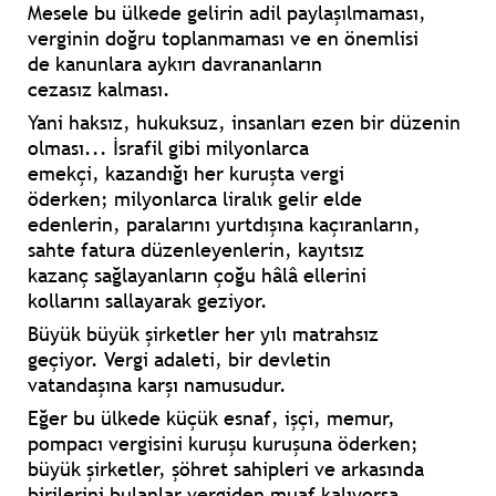
Mesele bu ülkede gelirin adil paylaşılmaması,
verginin doğru
toplanmaması ve en önemlisi
de
kanunlara aykırı davrananların
cezasız
kalması.
Yani haksız, hukuksuz, insanları ezen
bir düzenin
olması...
İsrafil gibi milyonlarca
emekçi,
kazandığı her kuruşta vergi
öderken;
milyonlarca liralık gelir elde
edenlerin,
paralarını yurtdışına kaçıranların,
sahte
fatura düzenleyenlerin, kayıtsız
kazanç
sağlayanların çoğu hâlâ ellerini
kollarını
sallayarak geziyor.
Büyük büyük şirketler her yılı
matrahsız
geçiyor.
Vergi adaleti, bir devletin
vatandaşına
karşı namusudur.
Eğer bu ülkede küçük esnaf, işçi,
memur,
pompacı vergisini kuruşu
kuruşuna öderken;
büyük şirketler,
şöhret sahipleri ve arkasında
birilerini
bulanlar vergiden muaf kalıyorsa...