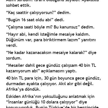
sohbet ettik.
“Kaç saattir çalışıyorsun?” dedim.
“Bugün 16 saat oldu abi” dedi.
“Çalışma saati böyle mi? Bu kanunsuz” dedim.
“Hayır abi, kendi isteğimle mesaiye kaldım.
Düğünüm var, para biriktirmem lazım” yanıtını
verdi.
“Ne kadar kazanacaksın mesaiye kalarak?” diye
sordum.
“Mesailer dahil gece gündüz çalışsam 40 bin TL
kazanıyorum abi” açıklamasını yaptı.
40 bin TL para için, 30 gün boyunca gece gündüz,
durmadan ayakta çalışıyor. Akıl alır gibi değil.
Afrika’ya döndük.
Eskiden Afrika’nın yoksulluğunu anlatmak için
“İnsanlar günlüğü 10 dolara çalışıyor” diye
konuşuyorduk. Bugün Türkiye’de bir benzincide