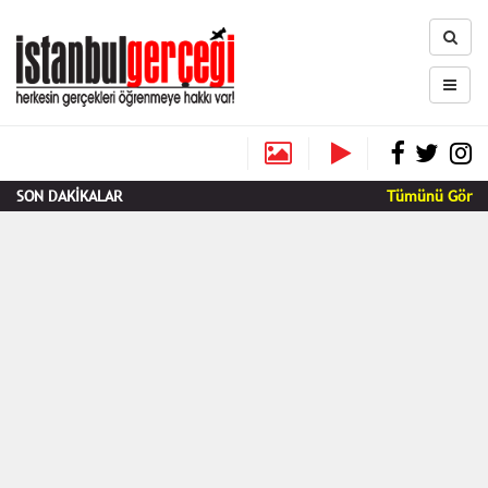
SON DAKİKALAR
Tümünü Gör