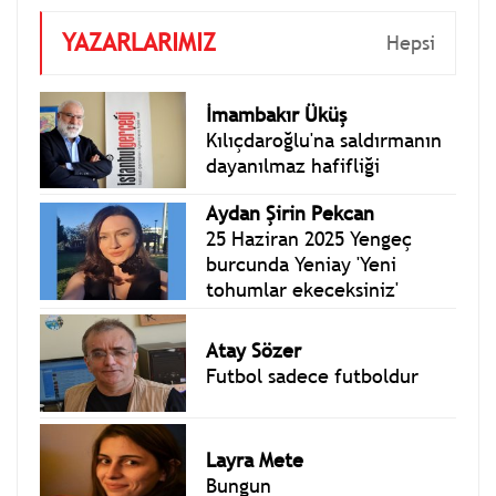
YAZARLARIMIZ
Hepsi
İmambakır Üküş
Kılıçdaroğlu'na saldırmanın
dayanılmaz hafifliği
Aydan Şirin Pekcan
25 Haziran 2025 Yengeç
burcunda Yeniay 'Yeni
tohumlar ekeceksiniz'
Atay Sözer
Futbol sadece futboldur
Layra Mete
Bungun