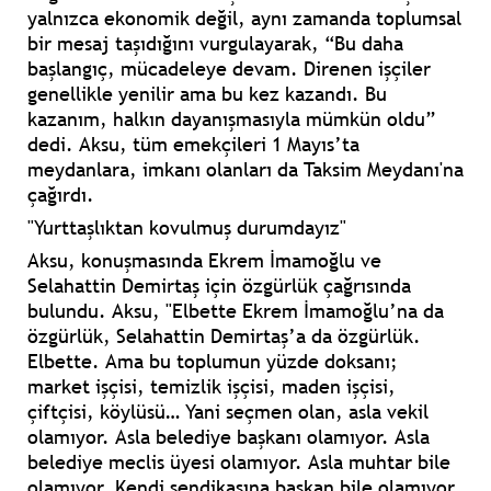
yalnızca ekonomik değil, aynı zamanda toplumsal
bir mesaj taşıdığını vurgulayarak, “Bu daha
başlangıç, mücadeleye devam. Direnen işçiler
genellikle yenilir ama bu kez kazandı. Bu
kazanım, halkın dayanışmasıyla mümkün oldu”
dedi. Aksu, tüm emekçileri 1 Mayıs’ta
meydanlara, imkanı olanları da Taksim Meydanı'na
çağırdı.
"Yurttaşlıktan kovulmuş durumdayız"
Aksu, konuşmasında Ekrem İmamoğlu ve
Selahattin Demirtaş için özgürlük çağrısında
bulundu. Aksu, "Elbette Ekrem İmamoğlu’na da
özgürlük, Selahattin Demirtaş’a da özgürlük.
Elbette. Ama bu toplumun yüzde doksanı;
market işçisi, temizlik işçisi, maden işçisi,
çiftçisi, köylüsü… Yani seçmen olan, asla vekil
olamıyor. Asla belediye başkanı olamıyor. Asla
belediye meclis üyesi olamıyor. Asla muhtar bile
olamıyor. Kendi sendikasına başkan bile olamıyor.