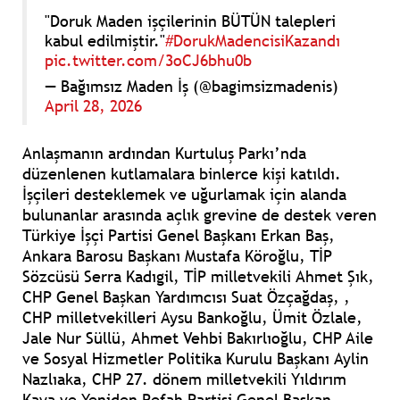
"Doruk Maden işçilerinin BÜTÜN talepleri
kabul edilmiştir."
#DorukMadencisiKazandı
pic.twitter.com/3oCJ6bhu0b
— Bağımsız Maden İş (@bagimsizmadenis)
April 28, 2026
Anlaşmanın ardından Kurtuluş Parkı’nda
düzenlenen kutlamalara binlerce kişi katıldı.
İşçileri desteklemek ve uğurlamak için alanda
bulunanlar arasında açlık grevine de destek veren
Türkiye İşçi Partisi Genel Başkanı Erkan Baş,
Ankara Barosu Başkanı Mustafa Köroğlu, TİP
Sözcüsü Serra Kadıgil, TİP milletvekili Ahmet Şık,
CHP Genel Başkan Yardımcısı Suat Özçağdaş, ,
CHP milletvekilleri Aysu Bankoğlu, Ümit Özlale,
Jale Nur Süllü, Ahmet Vehbi Bakırlıoğlu, CHP Aile
ve Sosyal Hizmetler Politika Kurulu Başkanı Aylin
Nazlıaka, CHP 27. dönem milletvekili Yıldırım
Kaya ve Yeniden Refah Partisi Genel Başkan