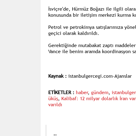
İsviçre'de, Hürmüz Boğazı ile ilgili ola
konusunda bir iletişim merkezi kurma k
Petrol ve petrokimya satışlarımıza yönel
geçici olarak kaldırıldı.
Gerektiğinde mutabakat zaptı maddelerin
Vance ile benim aramda koordinasyon sağ
Kaynak :
istanbulgercegi.com-Ajanslar
ETİKETLER :
haber
,
gündem
,
istanbulge
üküş
,
Kalibaf: 12 milyar dolarlık İran v
varıldı