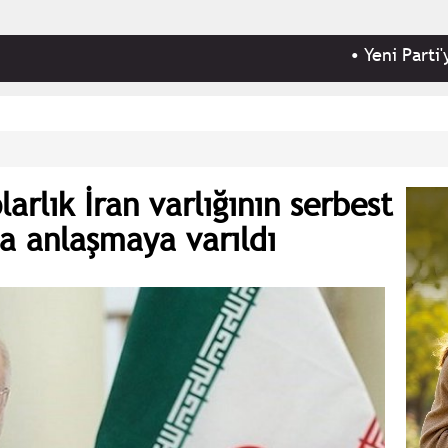
•
Yeni Parti'ye; kampan
arlık İran varlığının serbest
a anlaşmaya varıldı