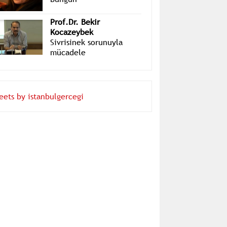
Layra Mete
Bungun
Prof.Dr. Bekir
Kocazeybek
Sivrisinek sorunuyla
mücadele
eets by istanbulgercegi