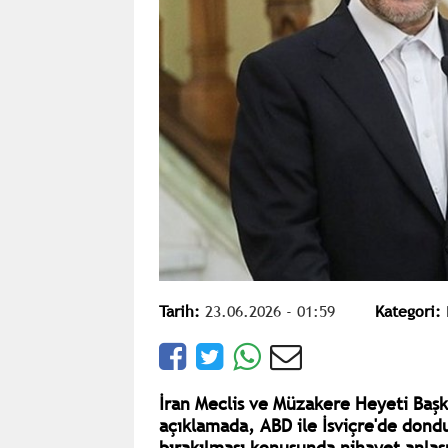
Tarih:
23.06.2026 - 01:59
Kategori:
İran Meclis ve Müzakere Heyeti Baş
açıklamada, ABD ile İsviçre'de dondu
bırakılması konusunda nihayet anlaşm