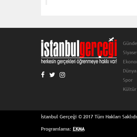
Günd
Siyase
Ekono
Dünya
Spor
Kültür
İstanbul Gerçeği © 2017 Tüm Hakları Saklıdı
Programlama:
EKMA