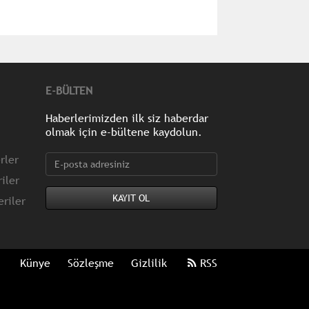
E-BÜLTEN
Haberlerimizden ilk siz haberdar
olmak için e-bültene kaydolun.
rler
iler
riler
Künye
Sözleşme
Gizlilik
RSS