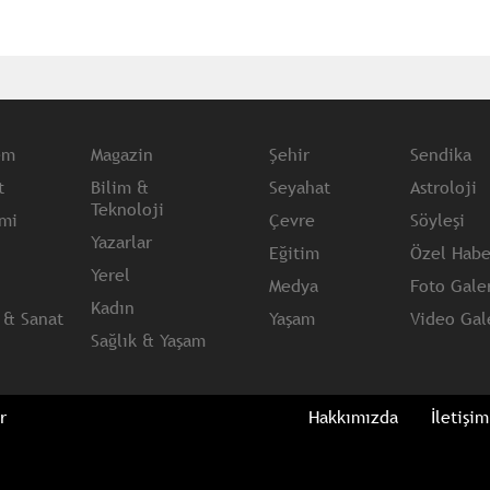
em
Magazin
Şehir
Sendika
t
Bilim &
Seyahat
Astroloji
Teknoloji
mi
Çevre
Söyleşi
Yazarlar
Eğitim
Özel Habe
Yerel
Medya
Foto Galer
Kadın
 & Sanat
Yaşam
Video Gale
Sağlık & Yaşam
r
Hakkımızda
İletişim