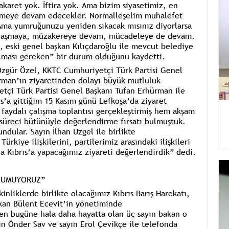
aret yok. İftira yok. Ama bizim siyasetimiz, en
 görmeye devam edecekler. Normalleşelim muhalefet
Ama yumruğunuzu yeniden sıkacak mısınız diyorlarsa
amlaşmaya, müzakereye devam, mücadeleye de devam.
 eski genel başkan Kılıçdaroğlu ile mevcut belediye
lması gereken”
bir durum olduğunu kaydetti.
Özgür Özel, KKTC Cumhuriyetçi Türk Partisi Genel
ürman’ın ziyaretinden dolayı büyük mutluluk
tçi Türk Partisi Genel Başkanı Tufan Erhürman ile
ıs’a gittiğim 15 Kasım günü Lefkoşa’da ziyaret
 faydalı çalışma toplantısı gerçekleştirmiş hem akşam
süreci bütünüyle değerlendirme fırsatı bulmuştuk.
ndular. Sayın İlhan Uzgel ile birlikte
rkiye ilişkilerini, partilerimiz arasındaki ilişkileri
nda Kıbrıs’a yapacağımız ziyareti değerlendirdik”
dedi.
I UMUYORUZ”
inliklerde birlikte olacağımız Kıbrıs Barış Harekatı,
kan Bülent Ecevit’in yönetiminde
n bugüne hala daha hayatta olan üç sayın bakan o
n Önder Sav ve sayın Erol Çevikçe ile telefonda