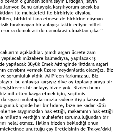
 o cevabı o günden sonra sayın Erdoğan, sayın
kullanıyor. Bunu anlayışla karşılıyorum ancak bu
idarı ile muhalefeti ile birbiriyle diyalog
abilen, birbirini ikna etmese de birbirine düşman
k bırakmayan bir anlayışı taktir ediyor millet.
n sonra demokrasi de demokrasi olmaktan çıkar”
klarını açıkladılar. Şimdi asgari ücrete zam
a yapılacak müzakere kalmadıysa, yapılacak iş
de yapılacak Büyük Emek Mitinginde iktidara asgari
nın cevabını vermek üzere meydanlarda olacağız. Biz
i ve sorumluluk aldık. MHP’den farkımız şu. Biz
ayıp, bu anlayışa karşıyız diye oy toplayıp araya bir
eğiştirecek bir anlayış bizde yok. Bizden bunu
iz milletten kavga etmek için, seçilmiş
da siyasi muhataplarımızla sadece itişip kakışmak
 olgunluk içinde her bir lidere, bize ne kadar kötü
nlerine saygımızdan hak ettiği, makamının hak ettiği
a milletin verdiğin muhalefet sorumluluğundan bir
kını helal etmez. Halkın bizden beklediği onun
mleketinde unuttuğu çay üreticisinin de Trakya’daki,