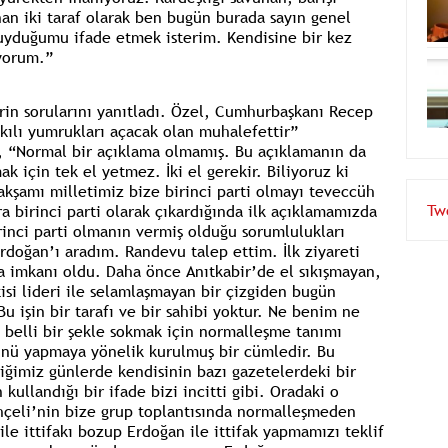
nan iki taraf olarak ben bugün burada sayın genel
uyduğumu ifade etmek isterim. Kendisine bir kez
iyorum.”
rin sorularını yanıtladı. Özel, Cumhurbaşkanı Recep
kılı yumrukları açacak olan muhalefettir”
, “Normal bir açıklama olmamış. Bu açıklamanın da
ak için tek el yetmez. İki el gerekir. Biliyoruz ki
akşamı milletimiz bize birinci parti olmayı teveccüh
a birinci parti olarak çıkardığında ilk açıklamamızda
rinci parti olmanın vermiş olduğu sorumlulukları
Tw
rdoğan’ı aradım. Randevu talep ettim. İlk ziyareti
ma imkanı oldu. Daha önce Anıtkabir’de el sıkışmayan,
si lideri ile selamlaşmayan bir çizgiden bugün
u işin bir tarafı ve bir sahibi yoktur. Ne benim ne
i belli bir şekle sokmak için normalleşme tanımı
lünü yapmaya yönelik kurulmuş bir cümledir. Bu
ğimiz günlerde kendisinin bazı gazetelerdeki bir
ullandığı bir ifade bizi incitti gibi. Oradaki o
hçeli’nin bize grup toplantısında normalleşmeden
e ittifakı bozup Erdoğan ile ittifak yapmamızı teklif