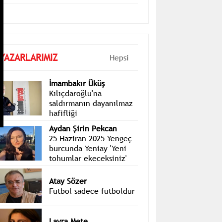
başlayacak
YAZARLARIMIZ
Hepsi
İmambakır Üküş
Kılıçdaroğlu'na
saldırmanın dayanılmaz
hafifliği
Aydan Şirin Pekcan
25 Haziran 2025 Yengeç
burcunda Yeniay 'Yeni
tohumlar ekeceksiniz'
Atay Sözer
Futbol sadece futboldur