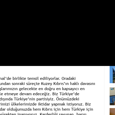
nal’de birlikte temsil ediliyorlar. Oradaki
ndan sonraki süreçte Kuzey Kıbrıs’ın haklı davasını
şlarımızın gelecekte en doğru en kapsayıcı en
ele etmeye devam edeceğiz. Biz Türkiye’de
 dışında Türkiye’nin partisiyiz. Önümüzdeki
imizi ülkelerimizde iktidar yapmak istiyoruz. Biz
tidar olduğumuzda hem Kıbrıs için hem Türkiye için
ürekten inanıyoruz. Kardeşliği savunan, barışı