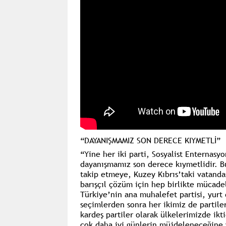
“DAYANIŞMAMIZ SON DERECE KIYMETLİ”
“Yine her iki parti, Sosyalist Enternasyo
dayanışmamız son derece kıymetlidir. Bu
takip etmeye, Kuzey Kıbrıs’taki vatanda
barışçıl çözüm için hep birlikte mücad
Türkiye’nin ana muhalefet partisi, yurt
seçimlerden sonra her ikimiz de partiler
kardeş partiler olarak ülkelerimizde ik
çok daha iyi günlerin müjdeleneceğine y