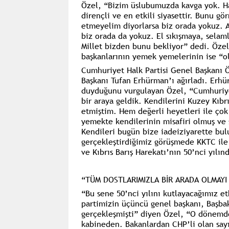
Özel,
“Bizim üslubumuzda kavga yok. Hak
dirençli ve en etkili siyasettir. Bunu
etmeyelim diyorlarsa biz orada yokuz. 
biz orada da yokuz. El sıkışmaya, sel
Millet bizden bunu bekliyor”
dedi. Özel,
başkanlarının yemek yemelerinin ise
“o
Cumhuriyet Halk Partisi Genel Başkanı 
Başkanı Tufan Erhürman’ı ağırladı. Erh
duyduğunu vurgulayan Özel,
“Cumhuriye
bir araya geldik. Kendilerini Kuzey Kıbr
etmiştim. Hem değerli heyetleri ile çok
yemekte kendilerinin misafiri olmuş ve 
Kendileri bugün bize iadeiziyarette bulu
gerçekleştirdiğimiz görüşmede KKTC ile Tü
ve Kıbrıs Barış Harekatı’nın 50’nci yılı
“TÜM DOSTLARIMIZLA BİR ARADA OLMAY
“Bu sene 50’nci yılını kutlayacağımız etk
partimizin üçüncü genel başkanı, Başba
gerçekleşmişti”
diyen Özel,
“O dönemde
kabineden. Bakanlardan CHP’li olan sayı