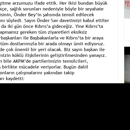
a gitme arzumuzu ifade ettik. Her ikisi bundan büyük
çe, sağlık sorunları nedeniyle böyle bir seyahate
isinin, Önder Bey’in şahsında temsil edilecek
 söyledi. Sayın Önder Sav davetimizi kabul ettiler
da iki gün önce Kıbrıs’a gideceğiz. Yine Kıbrıs’ta
yapmamız gereken tüm ziyaretleri eksiksiz
aşkanları ile Başbakanlarla ve Kıbrıs’ta bir araya
tüm dostlarımızla bir arada olmayı ümit ediyoruz.
de çok önemli bir yeri olacak. Biz sayın başkan ile
izin köklü ilişkilerinin geliştirilmesinden yanayız.
n bile AKPM’de partilerimizin temsilcileri,
a birlikte mücadele veriyorlar. Bugün dahil
 onların çalışmalarını yakından takip
rı kaydetti: