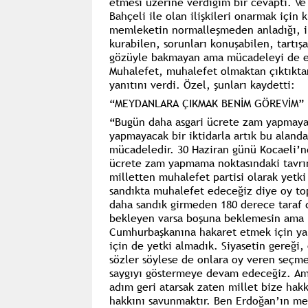
etmesi üzerine verdiğim bir cevaptı. Ve
Bahçeli ile olan ilişkileri onarmak için 
memleketin normalleşmeden anladığı, ikt
kurabilen, sorunları konuşabilen, tartış
gözüyle bakmayan ama mücadeleyi de eksi
Muhalefet, muhalefet olmaktan çıktıkta
yanıtını verdi. Özel, şunları kaydetti:
“MEYDANLARA ÇIKMAK BENİM GÖREVİM”
“Bugün daha asgari ücrete zam yapmayaca
yapmayacak bir iktidarla artık bu aland
mücadeledir. 30 Haziran günü Kocaeli’n
ücrete zam yapmama noktasındaki tavrı
milletten muhalefet partisi olarak yetk
sandıkta muhalefet edeceğiz diye oy topl
daha sandık girmeden 180 derece taraf d
bekleyen varsa boşuna beklemesin ama b
Cumhurbaşkanına hakaret etmek için ya 
için de yetki almadık. Siyasetin gereği,
sözler söylese de onlara oy veren seçme
saygıyı göstermeye devam edeceğiz. Am
adım geri atarsak zaten millet bize hak
hakkını savunmaktır. Ben Erdoğan’ın me