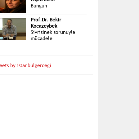
Layra Mete
Bungun
Prof.Dr. Bekir
Kocazeybek
Sivrisinek sorunuyla
mücadele
eets by istanbulgercegi