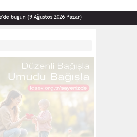
(9 Ağustos 2026 Pazar)
•
Kemal Kılıçdaroğlu, CHP G