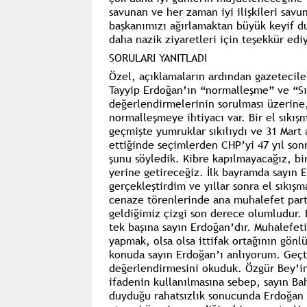
savunan ve her zaman iyi ilişkileri savu
başkanımızı ağırlamaktan büyük keyif d
daha nazik ziyaretleri için teşekkür ed
SORULARI YANITLADI
Özel, açıklamaların ardından gazetecile
Tayyip Erdoğan’ın “normalleşme” ve “Sı
değerlendirmelerinin sorulması üzerine
normalleşmeye ihtiyacı var. Bir el sıkışm
geçmişte yumruklar sıkılıydı ve 31 Mart 
ettiğinde seçimlerden CHP’yi 47 yıl sonr
şunu söyledik. Kibre kapılmayacağız, bi
yerine getireceğiz. İlk bayramda sayın E
gerçekleştirdim ve yıllar sonra el sıkış
cenaze törenlerinde ana muhalefet parti
geldiğimiz çizgi son derece olumludur. B
tek başına sayın Erdoğan’dır. Muhalefet
yapmak, olsa olsa ittifak ortağının gön
konuda sayın Erdoğan’ı anlıyorum. Geçti
değerlendirmesini okuduk. Özgür Bey’in k
ifadenin kullanılmasına sebep, sayın Ba
duyduğu rahatsızlık sonucunda Erdoğan il