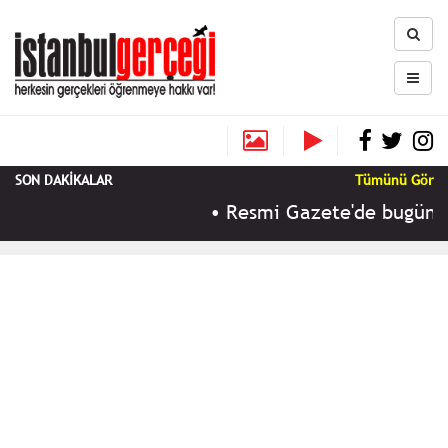
SON DAKİKALAR
Tümünü Gör
•
Resmi Gazete'de bugün (9 A