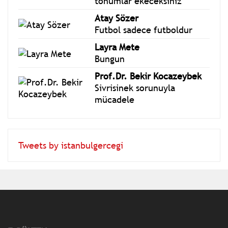
burcunda Yeniay 'Yeni
tohumlar ekeceksiniz'
Atay Sözer
Futbol sadece futboldur
Layra Mete
Bungun
Prof.Dr. Bekir Kocazeybek
Sivrisinek sorunuyla
mücadele
Tweets by istanbulgercegi