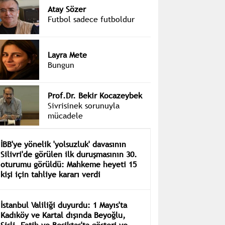
Atay Sözer
Futbol sadece futboldur
Layra Mete
Bungun
Prof.Dr. Bekir Kocazeybek
Sivrisinek sorunuyla
mücadele
İBB'ye yönelik 'yolsuzluk' davasının
Silivri'de görülen ilk duruşmasının 30.
oturumu görüldü: Mahkeme heyeti 15
kişi için tahliye kararı verdi
İstanbul Valiliği duyurdu: 1 Mayıs'ta
Kadıköy ve Kartal dışında Beyoğlu,
Şişli, Fatih ve Beşiktaş'ta gösteri ve