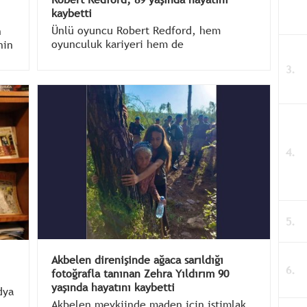
kaybetti
Ünlü oyuncu Robert Redford, hem
n
oyunculuk kariyeri hem de
nin
yönetmenliğiyle tanınıyordu. Robert
da
Redford, 89 yaşında hayatını kaybetti.
Akbelen direnişinde ağaca sarıldığı
fotoğrafla tanınan Zehra Yıldırım 90
yaşında hayatını kaybetti
dya
Akbelen mevkiinde maden için istimlak