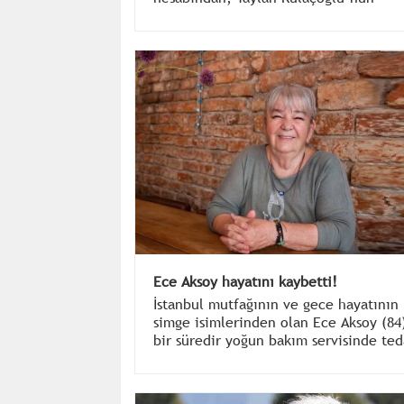
yaşamını yitirdiğini, “Ne çok istedim
Taylan'ın iyileştiğini, aramıza döndüğ
müjdelemeyi ama kaybettik dostumuz
sözleriyle duyurdu.
Ece Aksoy hayatını kaybetti!
İstanbul mutfağının ve gece hayatının
simge isimlerinden olan Ece Aksoy (84
bir süredir yoğun bakım servisinde ted
gördüğü hastanede hayatını kaybetti.