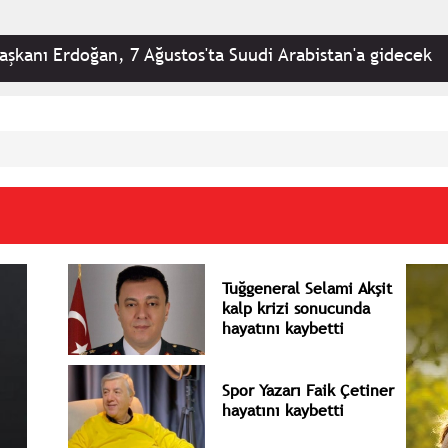
7 Ağustos'ta Suudi Arabistan'a gidecek
•
UEFA Avr
Tuğgeneral Selami Akşit
kalp krizi sonucunda
hayatını kaybetti
Spor Yazarı Faik Çetiner
hayatını kaybetti