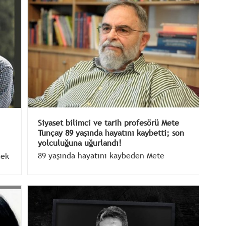
gönlünde taht kurmuştu.
Siyaset bilimci ve tarih profesörü Mete
Tunçay 89 yaşında hayatını kaybetti; son
yolculuğuna uğurlandı!
89 yaşında hayatını kaybeden Mete
lek
Tunçay, bugün ikindi namazını müteakip
rtı
Levent’teki Afet Yolal Camii’nde
kılınacak cenaze namazından sonra
Feriköy mezarlığına defnedilecek.