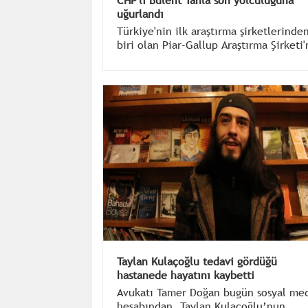
CHP'li Bülent Tanla son yolculuğuna
uğurlandı
Türkiye'nin ilk araştırma şirketlerinde
biri olan Piar-Gallup Araştırma Şirketi'
kurucusu olan ve uzun yıllar boyunca 
CHP'de görev yapan Bülent Tanla,
alzheimer tedavisi görüyordu.
Taylan Kulaçoğlu tedavi gördüğü
hastanede hayatını kaybetti
Avukatı Tamer Doğan bugün sosyal me
hesabından, Taylan Kulaçoğlu’nun