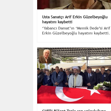
Usta Sanatçı Arif Erkin Güzelbeyoğlu
hayatını kaybetti
‘Yabancı Damat’ın ‘Memik Dede’si Arif
Erkin Güzelbeyoğlu hayatını kaybetti.
Sanatçı 90 yaşında hayata gözlerini
yumdu.