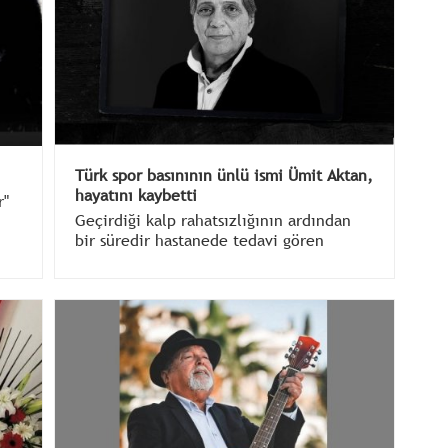
Türk spor basınının ünlü ismi Ümit Aktan,
hayatını kaybetti
r"
Geçirdiği kalp rahatsızlığının ardından
bir süredir hastanede tedavi gören
gazeteci, yazar, program sunucusu ve
spor spikeri Ümit Aktan, 76 yaşında vefat
etti.