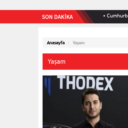
rası bildiri yayımlandı
•
Cumhurbaşkanı Erdoğan, 
Anasayfa
Yaşam
Yaşam