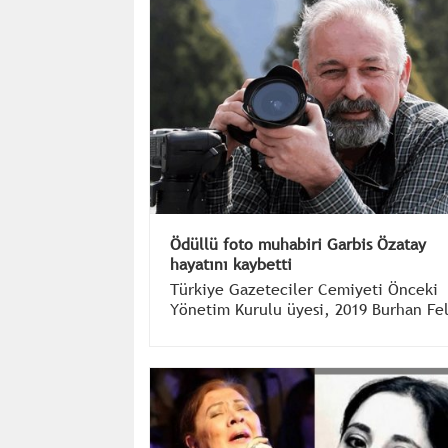
Ödüllü foto muhabiri Garbis Özatay
hayatını kaybetti
Türkiye Gazeteciler Cemiyeti Önceki
Yönetim Kurulu üyesi, 2019 Burhan Fe
Basın Hizmet Ödülü ve Sürekli Basın Ka
sahibi foto muhabiri Garbis Özatay 19
Ağustos 2025 Salı günü vefat etti.