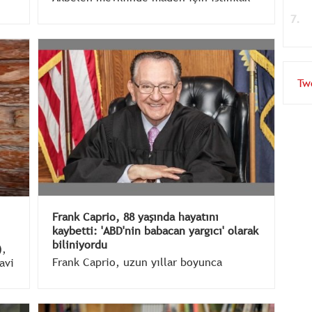
edilen alandaki ormanda ağaçların
kesilmesine karşı mücadelesiyle tanınan
ünü
Zehra Yıldırım, 90 yaşında hayatını
u”
kaybetti.
Tw
Frank Caprio, 88 yaşında hayatını
kaybetti: 'ABD'nin babacan yargıcı' olarak
biliniyordu
),
Frank Caprio, uzun yıllar boyunca
avi
yayınlanan "Caught in Providence" adlı
televizyon programındaki insani ve
merhametli kararlarıyla izleyicilerin