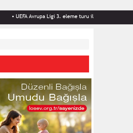
upa Ligi 3. eleme turu ilk maçında: Hradec Králové 0-1 