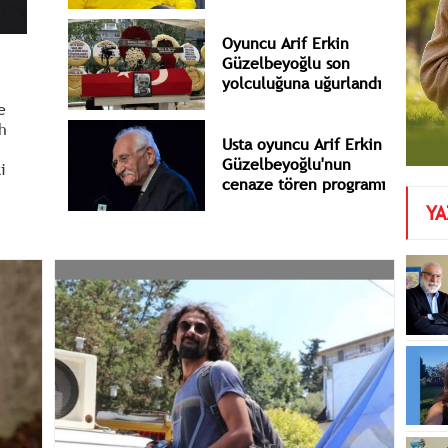
Oyuncu Arif Erkin
Güzelbeyoğlu son
yolculuğuna uğurlandı
e
h
Usta oyuncu Arif Erkin
Güzelbeyoğlu'nun
i
cenaze tören programı
belli oldu
YA