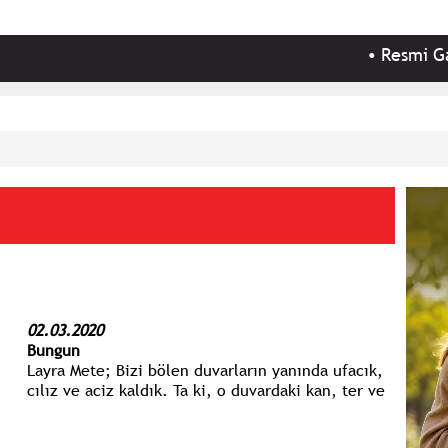
•
Resmi Gazete
02.03.2020
Bungun
Layra Mete; Bizi bölen duvarların yanında ufacık,
cılız ve aciz kaldık. Ta ki, o duvardaki kan, ter ve
ızdırap ben oluncaya kadar.