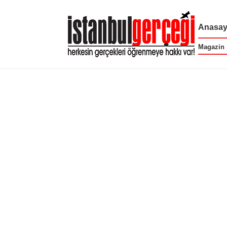
Anasay
Magazin