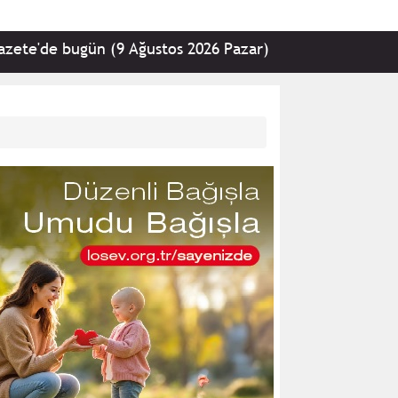
'de bugün (9 Ağustos 2026 Pazar)
•
Kemal Kılıçdar