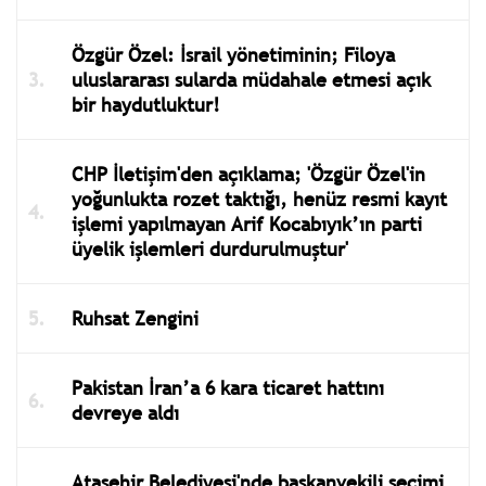
Özgür Özel: İsrail yönetiminin; Filoya
uluslararası sularda müdahale etmesi açık
bir haydutluktur!
CHP İletişim'den açıklama; 'Özgür Özel'in
yoğunlukta rozet taktığı, henüz resmi kayıt
işlemi yapılmayan Arif Kocabıyık’ın parti
üyelik işlemleri durdurulmuştur'
Ruhsat Zengini
Pakistan İran’a 6 kara ticaret hattını
devreye aldı
Ataşehir Belediyesi'nde başkanvekili seçimi