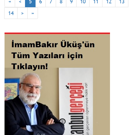
«
<
5
6
7
8
9
10
11
12
13
14
>
»