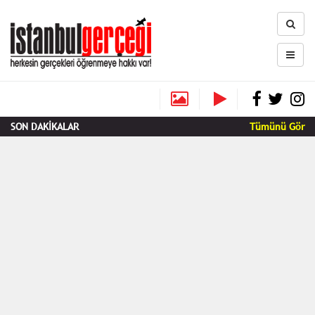
SON DAKİKALAR
Tümünü Gör