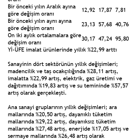
Bir önceki yılın Aralık ayına
12,92
17,87
7,81
göre değişim oranı
Bir önceki yılın aynı ayına
23,13
57,68
40,76
göre değişim oranı
On iki aylık ortalamalara göre
30,17
47,24
95,80
değişim oranı
Yİ-ÜFE imalat ürünlerinde yıllık %22,99 arttı
Sanayinin dört sektörünün yıllık değişimleri;
madencilik ve taş ocakçılığında %28,11 artış,
imalatta %22,99 artış, elektrik, gaz üretimi ve
dağıtımında %19,83 artış ve su temininde %57,57
artış olarak gerçekleşti.
Ana sanayi gruplarının yıllık değişimleri; ara
mallarında %20,50 artış, dayanıklı tüketim
mallarında %29,22 artış, dayanıksız tüketim
mallarında %27,48 artış, enerjide %17,05 artış ve
sermaye mallarında %26,48 artış olarak