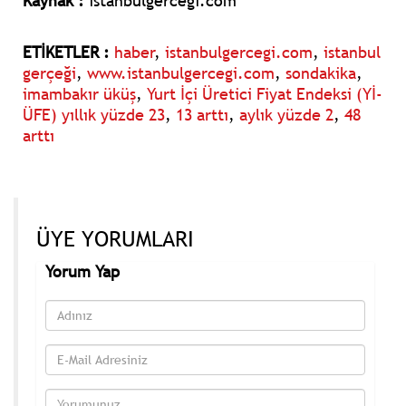
Kaynak :
istanbulgercegi.com
ETİKETLER :
haber
,
istanbulgercegi.com
,
istanbul
gerçeği
,
www.istanbulgercegi.com
,
sondakika
,
imambakır üküş
,
Yurt İçi Üretici Fiyat Endeksi (Yİ-
ÜFE) yıllık yüzde 23
,
13 arttı
,
aylık yüzde 2
,
48
arttı
ÜYE YORUMLARI
Yorum Yap