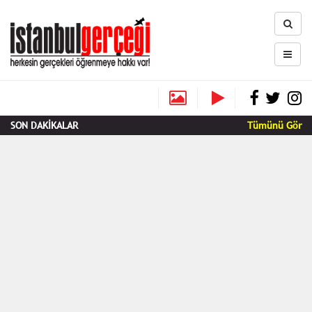
SON DAKİKALAR
Tümünü Gör