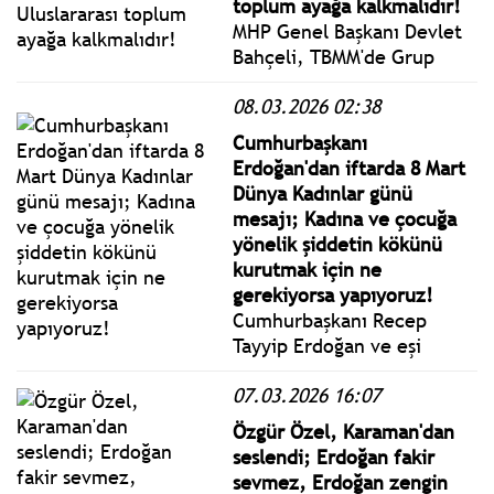
toplum ayağa kalkmalıdır!
MHP Genel Başkanı Devlet
Bahçeli, TBMM'de Grup
Toplantısında konuştu.
08.03.2026 02:38
Bahçeli: Siyonist-
emperyalist çıkar ve şiddet
Cumhurbaşkanı
ortaklığının askeri ve
Erdoğan'dan iftarda 8 Mart
politik iradesi kan, kin ve
Dünya Kadınlar günü
nefretle sarılmıştır.
mesajı; Kadına ve çocuğa
yönelik şiddetin kökünü
kurutmak için ne
gerekiyorsa yapıyoruz!
Cumhurbaşkanı Recep
Tayyip Erdoğan ve eşi
Emine Erdoğan, İstanbul’da
07.03.2026 16:07
"8 Mart Dünya Kadınlar
Günü" dolayısıyla
Özgür Özel, Karaman'dan
"Sürdürülebilir Kalkınmada
seslendi; Erdoğan fakir
Kadın Hamlesi" temasıyla
sevmez, Erdoğan zengin