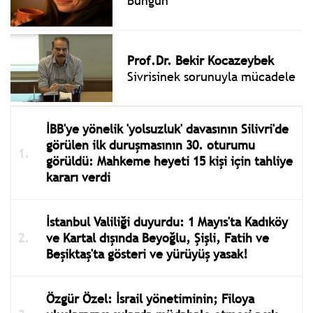
Bungun
Prof.Dr. Bekir Kocazeybek
Sivrisinek sorunuyla mücadele
İBB'ye yönelik 'yolsuzluk' davasının Silivri'de
görülen ilk duruşmasının 30. oturumu
görüldü: Mahkeme heyeti 15 kişi için tahliye
kararı verdi
İstanbul Valiliği duyurdu: 1 Mayıs'ta Kadıköy
ve Kartal dışında Beyoğlu, Şişli, Fatih ve
Beşiktaş'ta gösteri ve yürüyüş yasak!
Özgür Özel: İsrail yönetiminin; Filoya