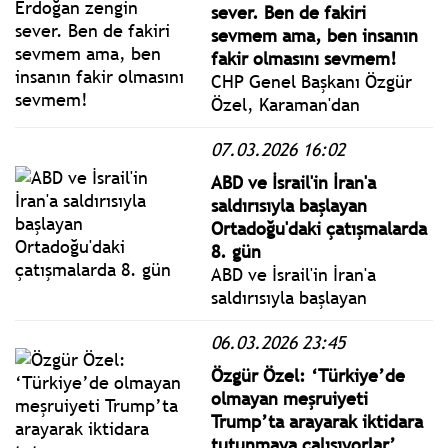
düzenlenen iftar
sever. Ben de fakiri
programına katıldı.
sevmem ama, ben insanın
fakir olmasını sevmem!
CHP Genel Başkanı Özgür
Özel, Karaman'dan
seslendi. Özel: İBB
07.03.2026 16:02
duruşma 9 Mart’ta Silivri'de
başlıyor. İlk gün yoklama ile
ABD ve İsrail'in İran'a
geçer; 10 Mart’ta Canlı
saldırısıyla başlayan
Yayın İçin Kanun Teklifi
Ortadoğu'daki çatışmalarda
Vereceğiz
8. gün
ABD ve İsrail'in İran'a
saldırısıyla başlayan
Ortadoğu'daki çatışmalar
06.03.2026 23:45
sekizinci gününe girdi.
Özgür Özel: ‘Türkiye’de
olmayan meşruiyeti
Trump’ta arayarak iktidara
tutunmaya çalışıyorlar’