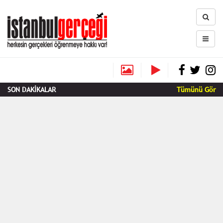
SON DAKİKALAR
Tümünü Gör