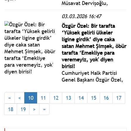
Müsavat Dervişoğlu,
"Türkiye'nin savunması
03.03.2026 16:47
gereken tez, her hal ve
şartta İran'ın toprak
Özgür Özel: Bir tarafta
bütünlüğünün ve üniter
‘Yüksek gelirli ülkeler
devlet yapısının muhafaza
ligine girdik’ diye caka
edilmesi olmalıdır." dedi.
satan Mehmet Şimşek, öbür
tarafta ‘Emekliye para
veremeyiz, yok' diyen
birisi!
Cumhuriyet Halk Partisi
Genel Başkanı Özgür Özel,
partisinin TBMM Grup
Toplantısı’nda konuştu.
«
<
10
11
12
13
14
15
16
17
18
19
>
»