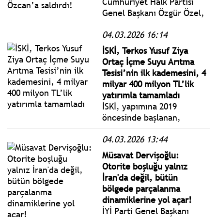
Cumhuriyet Halk Partisi
Genel Başkanı Özgür Özel,
İstanbul 2’nci Seçim
04.03.2026 16:14
Bölgesini temsilen
Eyüpsultan’da
İSKİ, Terkos Yusuf Ziya
gerçekleştirilen Millet
Ortaç İçme Suyu Arıtma
İradesine Sahip Çıkıyor
Tesisi’nin ilk kademesini, 4
Mitingi’ne katıldı.
milyar 400 milyon TL’lik
yatırımla tamamladı
İSKİ, yapımına 2019
öncesinde başlanan,
İmamoğlu döneminde
04.03.2026 13:44
yüzde 10 kazı seviyesinde
teslim alınan
Müsavat Dervişoğlu:
Arnavutköy’deki Terkos
Otorite boşluğu yalnız
Yusuf Ziya Ortaç İçme Suyu
İran'da değil, bütün
Arıtma Tesisinin ilk
bölgede parçalanma
kademesini tamamladı.
dinamiklerine yol açar!
İYİ Parti Genel Başkanı