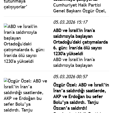
Cumhuriyet Halk Partisi
Genel Başkanı Özgür Özel,
Bolu’da gerçekleştirilen
05.03.2026 15:17
Millet İradesine Sahip
Çıkıyor Mitingine katıldı.
ABD ve İsrail'in İran'a
Tutuklu Bolu Belediye
saldırısıyla başlayan
Başkanı Tanju Özcan’ın
Ortadoğu'daki çatışmalarda
annesi ve babasıyla birlikte
6. gün: İran'da ölü sayısı
vatandaşların karşısına çıktı
1230'a yükseldi
ABD ve İsrail'in İran'a
saldırısıyla başlayan
Ortadoğu'daki çatışmalar,
05.03.2026 00:57
6. gününde. ABD, bir İran
savaş gemisini batırdı. ABD
Özgür Özel: ABD ve İsrail’in
ve İsrail'in saldırılarıyla
İran’a saldırdığı saatlerde,
başlayan savaşta İran'da 6
AKP ve Erdoğan bu sefer
günde toplam 1230 kişinin
Bolu’ya saldırdı. Tanju
öldüğü açıklandı.
Özcan’a saldırdı!