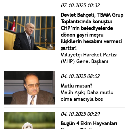
07.10.2025 10:32
"durulmaması halinde
gemilere müdahale
Devlet Bahçeli, TBMM Grup
edeceği" anonsları
Toplantısında konuştu:
duyuldu.
CHP’nin belediyelerde
dönen gayri meşru
ilişkilerin hesabını vermesi
şarttır!
Milliyetçi Hareket Partisi
(MHP) Genel Başkanı
Devlet Bahçeli. 28’inci
Dönem Türkiye Büyük
04.10.2025 08:02
Millet Meclisi’nin 4’üncü
Mutlu musun?
Yasama Yılının ilk grup
Melih Aşık; Daha mutlu
toplantısında konuştu.
olma amacıyla boş
hayallerin ve renkli
heveslerin peşinde koşmak
04.10.2025 00:29
haz getirmez. Aksine onun
Bugün 4 Ekim Hayvanları
yarattığı hayal kırıklığı acı