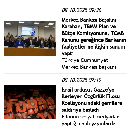
Erdoğan'dan CHP'ye: Linç
08.10.2025 09:36
korosunun karargâhı da
CHP Genel Merkezi’dir.
Merkez Bankası Başaknı
Yıllarca şahsımızı ve
Karahan, TBMM Plan ve
partimizi hedef aldılar.
Bütçe Komisyonuna, TCMB
Edepsizce bize saldırdılar.
Kanunu gereğince Bankanın
faaliyetlerine ilişkin sunum
yaptı
Türkiye Cumhuriyet
Merkez Bankası Başkanı
Fatih Karahan: 2024
08.10.2025 07:19
Haziran ayından bu yana
devam eden dezenflasyon
İsrail ordusu, Gazze'ye
süreci yavaşlasa da
ilerleyen Özgürlük Filosu
atacağımız adımlarla
Koalisyonu'ndaki gemilere
enflasyonun ara hedeflerle
saldırıya başladı
uyumlu şekilde
Filonun sosyal medyadan
seyretmesini sağlayacağız."
yaptığı canlı yayınlarda
İsrail ordusunun