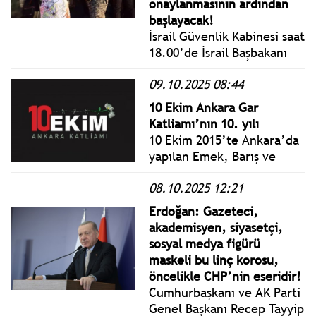
onaylanmasının ardından
başlayacak!
İsrail Güvenlik Kabinesi saat
18.00’de İsrail Başbakanı
Benjamin Netanyahu
09.10.2025 08:44
başkanlığında ateşkesi
görüşecek. Ardından,
10 Ekim Ankara Gar
anlaşmanın onaylanması
Katliamı’nın 10. yılı
İsrail parlamentosu
10 Ekim 2015’te Ankara’da
Knesset’te oylamaya
yapılan Emek, Barış ve
sunulacak.
Demokrasi Mitingi’ne IŞİD
08.10.2025 12:21
tarafından gerçekleştirilen
katliamın üzerinden 10 yıl
Erdoğan: Gazeteci,
geçti.
akademisyen, siyasetçi,
sosyal medya figürü
maskeli bu linç korosu,
öncelikle CHP’nin eseridir!
Cumhurbaşkanı ve AK Parti
Genel Başkanı Recep Tayyip