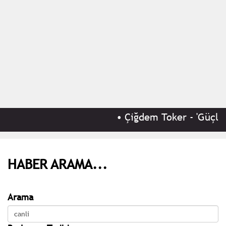
•
Çiğdem Toker - 'Güçlü 
HABER ARAMA...
Arama