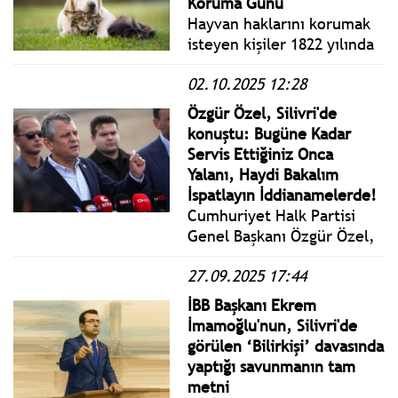
Koruma Günü
ve mutsuzluk getirir.
Hayvan haklarını korumak
isteyen kişiler 1822 yılında
İngiltere de bir araya
02.10.2025 12:28
gelerek ilk hayvan koruma
birliğini kurarlar.
Özgür Özel, Silivri'de
Ülkemizde Hayvanları
konuştu: Bugüne Kadar
Koruma Derneği 1908
Servis Ettiğiniz Onca
yılında kuruldu.
Yalanı, Haydi Bakalım
İspatlayın İddianamelerde!
Cumhuriyet Halk Partisi
Genel Başkanı Özgür Özel,
Silivri Cezaevindeki
27.09.2025 17:44
ziyaretlerinin ardından
açıklamalarda bulundu.
İBB Başkanı Ekrem
İmamoğlu'nun, Silivri'de
görülen ‘Bilirkişi’ davasında
yaptığı savunmanın tam
metni