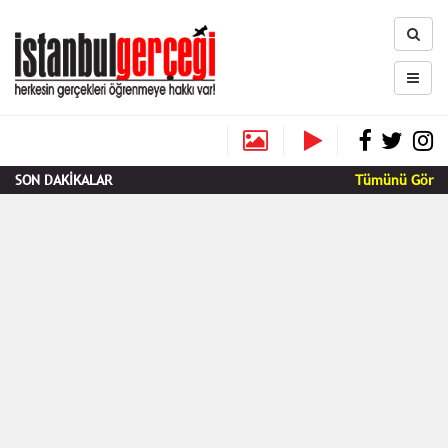
SON DAKİKALAR
Tümünü Gör