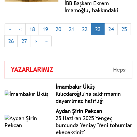
İBB Başkanı Ekrem
İmamoğlu, hakkındaki
bütün soruşturmalara ve
davalara bilirkişi olarak
«
<
18
19
20
21
22
23
24
25
atanan kişiye yönelik
“bilirkişi ve tanığı
26
27
>
»
etkilemeye teşebbüs” ile
“adil yargılamayı
etkilemeye teşebbüs”
iddialarıyla ilgili açılan
YAZARLARIMIZ
Hepsi
davada ifade verdi.
İmambakır Üküş
Kılıçdaroğlu'na saldırmanın
dayanılmaz hafifliği
Aydan Şirin Pekcan
25 Haziran 2025 Yengeç
burcunda Yeniay 'Yeni tohumlar
ekeceksiniz'